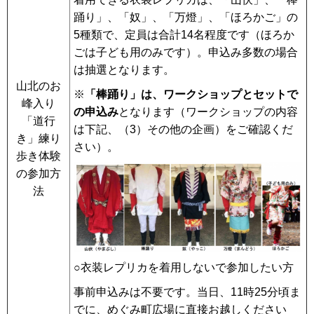
踊り」、「奴」、「万燈」、「ほろかご」の
5種類で、定員は合計14名程度です（ほろか
ごは子ども用のみです）。申込み多数の場合
は抽選となります。
山北のお
※
「棒踊り」は、ワークショップとセットで
峰入り
の申込み
となります（ワークショップの内容
「道行
は下記、（3）その他の企画）をご確認くだ
き」練り
さい）。
歩き体験
の参加方
法
○衣装レプリカを着用しないで参加したい方
事前申込みは不要です。当日、11時25分頃ま
でに、めぐみ町広場に直接お越しください