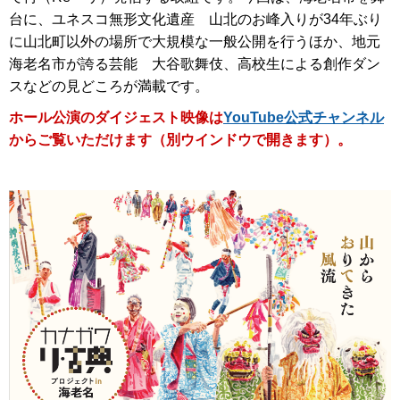
台に、ユネスコ無形文化遺産 山北のお峰入りが34年ぶり
に山北町以外の場所で大規模な一般公開を行うほか、地元
海老名市が誇る芸能 大谷歌舞伎、高校生による創作ダン
スなどの見どころが満載です。
ホール公演のダイジェスト映像は
YouTube公式チャンネル
か
らご覧いただけます
（別ウインドウで開きます）。