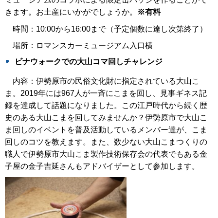
きます。お土産にいかがでしょうか。
※有料
時間：10:00から16:00まで（予定個数に達し次第終了）
場所：ロマンスカーミュージアム入口横
ビナウォークでの大山コマ回しチャレンジ
内容：伊勢原市の民俗文化財に指定されている大山こ
ま。2019年には967人が一斉にこまを回し、見事ギネス記
録を達成して話題になりました。この江戸時代から続く歴
史のある大山こまを回してみませんか？伊勢原市で大山こ
ま回しのイベントを普及活動しているメンバー達が、こま
回しのコツを教えます。また、数少ない大山こまつくりの
職人で伊勢原市大山こま製作技術保存会の代表でもある金
子屋の金子吉延さんもアドバイザーとして参加します。