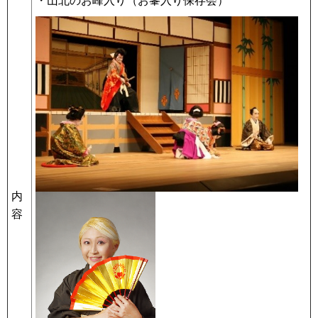
・山北のお峰入り（お峯入り保存会）
内
容