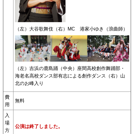
（左）大谷歌舞伎（右）MC 港家小ゆき（浪曲師）
（左）吉浜の鹿島踊（中央）座間高校創作舞踊部・
海老名高校ダンス部有志による創作ダンス（右）山
北のお峰入り
費
無料
用
入
場
公演は終了しました。
方