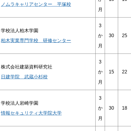
ノムラキャリアセンター 平塚校
月
3
学校法人柏木学園
30
25
か
柏木実業専門学校 研修センター
月
3
株式会社建築資料研究社
15
22
か
日建学院 武蔵小杉校
月
3
学校法人岩崎学園
30
18
か
情報セキュリティ大学院大学
月