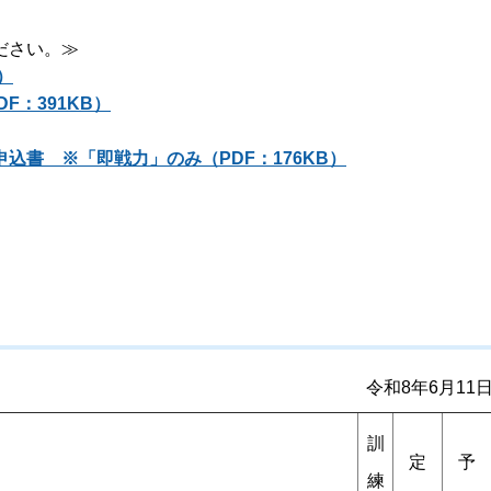
ださい。≫
）
F：391KB）
込書 ※「即戦力」のみ（PDF：176KB）
令和8年6月11
訓
定
予
練