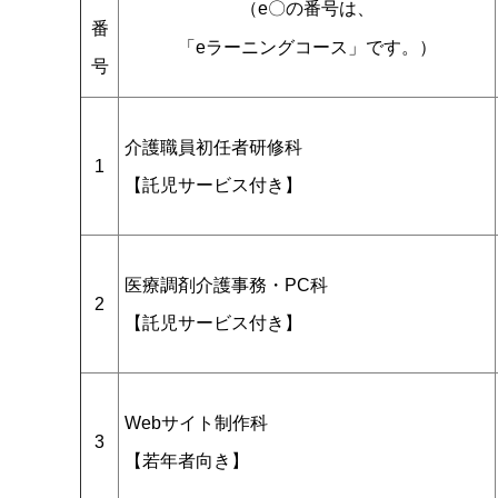
（e〇の番号は、
番
「eラーニングコース」です。）
号
介護職員初任者研修科
1
【託児サービス付き】
医療調剤介護事務・PC科
2
【託児サービス付き】
Webサイト制作科
3
【若年者向き】