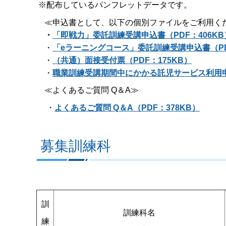
※配布しているパンフレットデータです。
≪申込書として、以下の個別ファイルをご利用く
・
「即戦力」委託訓練受講申込書（PDF：406KB
・
「eラーニングコース」委託訓練受講申込書（PD
・
（共通）面接受付票（PDF：175KB）
・
職業訓練受講期間中にかかる託児サービス利用申
≪よくあるご質問 Q＆A≫
・
よくあるご質問 Q＆A（PDF：378KB）
募集訓練科
訓
訓練科名
練