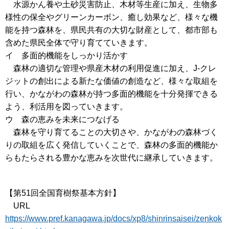
水源かん養や土砂災害防止、木材等生産に加え、生物多
様性の保全やグリーンカーボン、癒し効果など、様々な機
能を持つ森林を、県民共有の大切な財産として、都市部も
含めた県民全体で守り育てていきます。
イ 多面的機能をしっかり活かす
森林の適切な管理や県産木材の利用促進に加え、J-クレ
ジットの創出による新たな価値の創造など、様々な取組を
行い、かながわの森林が持つ多面的機能を十分発揮できる
よう、利活用を図っていきます。
ウ 森の恵みを未来につなげる
森林を守り育てることの大切さや、かながわの森林づく
りの取組を広く発信していくことで、森林の多面的機能か
らもたらされる豊かな恵みを次世代に継承していきます。
【第51回全国育樹祭基本方針】
URL
https://www.pref.kanagawa.jp/docs/xp8/shinrinsaisei/zenkok