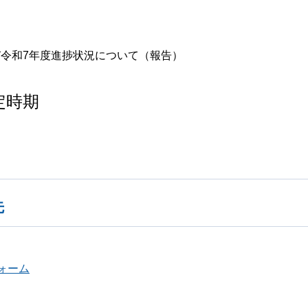
令和7年度進捗状況について（報告）
定時期
先
ォーム