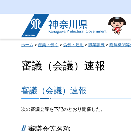
神奈川県
ホーム
>
産業・働く
>
労働・雇用
>
職業訓練
>
附属機関等
審議（会議）速報
審議（会議）速報
次の審議会等を下記のとおり開催した。
審議会等名称