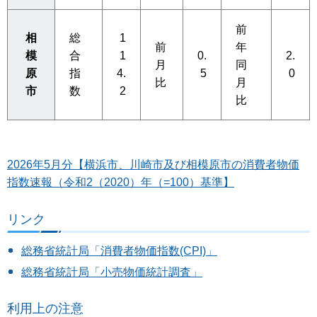
前
相
総
1
前
年
模
合
1
0.
2.
月
同
原
指
4.
5
0
比
月
市
数
2
比
2026年5月分【横浜市、川崎市及び相模原市の消費者物価
指数速報（令和2（2020）年（=100）基準】
リンク
総務省統計局「消費者物価指数(CPI)」
総務省統計局「小売物価統計調査」
利用上の注意