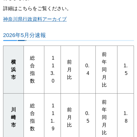
詳細はこちらをご覧ください。
神奈川県行政資料アーカイブ
2026年5月分速報
前
総
1
横
前
年
合
1
0.
1.
浜
月
同
指
3.
4
5
市
比
月
数
0
比
前
総
1
川
前
年
合
1
0.
1.
崎
月
同
指
1.
5
8
市
比
月
数
9
比