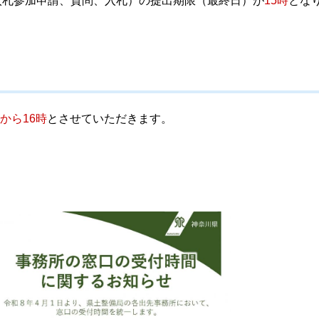
入札参加申請、質問、入札）の提出期限（最終日）が
15時
とな
時から16時
とさせていただきます。