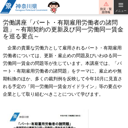
神奈川県
防災・緊
メニュー
急情報
労働講座「パート・有期雇用労働者の諸問
題」～有期契約の更新及び同一労働同一賃金
を巡る要点～
企業の貴重な労働力として雇用されるパート・有期雇用
労働者については、更新・雇止めの問題及びいわゆる同一
労働同一賃金の問題等が生じています。本講座では、「パ
ート・有期雇用労働者の諸問題」をテーマに、雇止めや無
期転換のほか、多くの裁判例を反映して今年10月に見直さ
れる予定の「同一労働同一賃金ガイドライン」等の要点や
企業として取り組むべきことについて学びます。