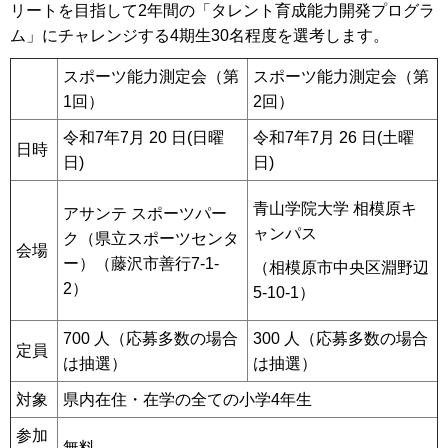
リートを目指して2年間の「タレント育成能力開発プログラ
ム」にチャレンジする4期生30名程度を選考します。
スポーツ能力測定会（第
スポーツ能力測定会（第
1回）
2回）
令和7年7月 20 日(日曜
令和7年7月 26 日(土曜
日時
日)
日)
青山学院大学 相模原キ
アサンテ スポーツパー
ャンパス
ク（県立スポーツセンタ
会場
ー）（藤沢市善行7-1-
（相模原市中央区淵野辺
2）
5-10-1）
700 人（応募多数の場合
300 人（応募多数の場合
定員
は抽選）
は抽選）
対象
県内在住・在学の全ての小学4年生
参加
無料