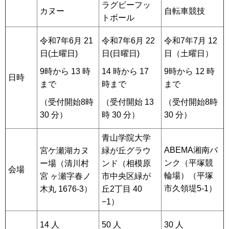
ラグビーフッ
カヌー
自転車競技
トボール
令和7年6月 21
令和7年6月 22
令和7年7月 12
日(土曜日)
日(日曜日)
日（土曜日）
9時から 13 時
14 時から 17
9時から 12 時
日時
まで
時まで
まで
（受付開始8時
（受付開始 13
（受付開始8時
30 分）
時 30 分）
30 分）
青山学院大学
ABEMA湘南バ
宮ケ瀬湖カヌ
緑が丘グラウ
ンク（平塚競
ー場（清川村
ンド（相模原
会場
輪場）（平塚
宮 ヶ瀬字春ノ
市中央区緑が
市久領堤5-1）
木丸 1676-3）
丘2丁目 40
−1）
14 人
50 人
30 人