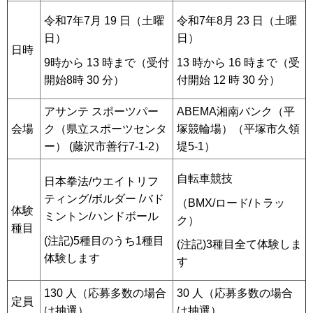
令和7年7月 19 日（土曜
令和7年8月 23 日（土曜
日）
日）
日時
9時から 13 時まで（受付
13 時から 16 時まで（受
開始8時 30 分）
付開始 12 時 30 分）
アサンテ スポーツパー
ABEMA湘南バンク（平
会場
ク（県立スポーツセンタ
塚競輪場）（平塚市久領
ー） (藤沢市善行7-1-2）
堤5-1）
自転車競技
日本拳法/ウエイトリフ
ティング/ボルダー /バド
（BMX/ロード/トラッ
体験
ミントン/ハンドボール
ク）
種目
(注記)5種目のうち1種目
(注記)3種目全て体験しま
体験します
す
130 人（応募多数の場合
30 人（応募多数の場合
定員
は抽選）
は抽選）