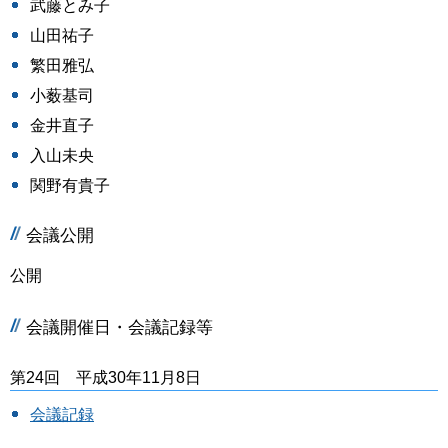
武藤とみ子
山田祐子
繁田雅弘
小薮基司
金井直子
入山未央
関野有貴子
会議公開
公開
会議開催日・会議記録等
第24回 平成30年11月8日
会議記録