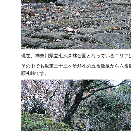
現在、神奈川県立七沢森林公園となっているエリア
その中でも坂東三十三ヶ所順礼の五番飯泉から六番
順礼峠です。