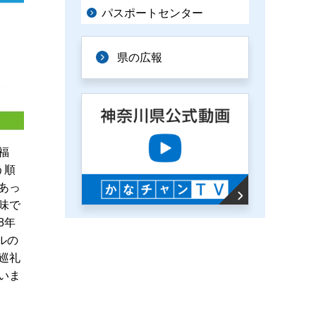
パスポートセンター
県の広報
福
う順
あっ
味で
8年
ルの
巡礼
いま