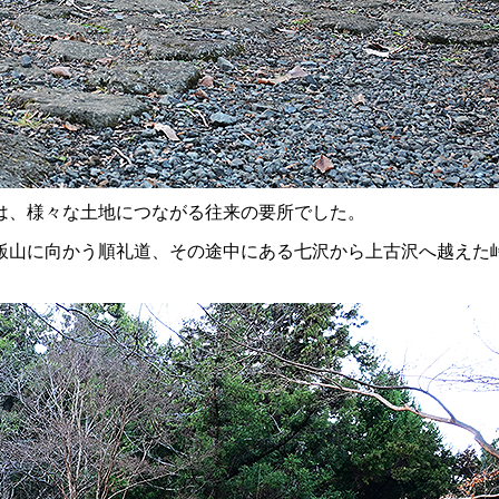
は、様々な土地につながる往来の要所でした。
飯山に向かう順礼道、その途中にある七沢から上古沢へ越えた