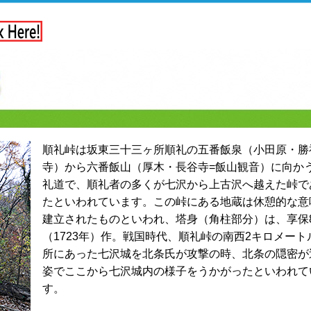
順礼峠は坂東三十三ヶ所順礼の五番飯泉（小田原・勝
寺）から六番飯山（厚木・長谷寺=飯山観音）に向か
礼道で、順礼者の多くが七沢から上古沢へ越えた峠で
たといわれています。この峠にある地蔵は休憩的な意
建立されたものといわれ、塔身（角柱部分）は、享保
（1723年）作。戦国時代、順礼峠の南西2キロメート
所にあった七沢城を北条氏が攻撃の時、北条の隠密が
姿でここから七沢城内の様子をうかがったといわれて
す。