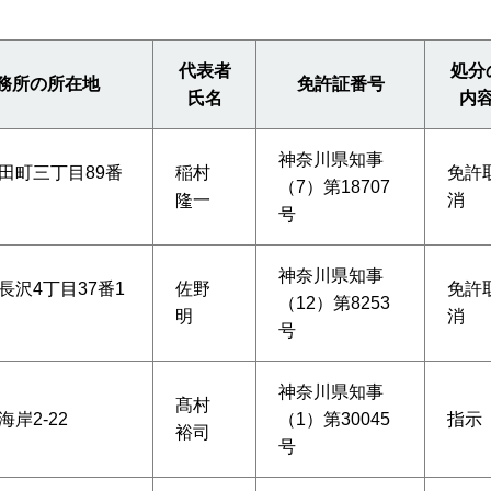
代表者
処分
務所の所在地
免許証番号
氏名
内
神奈川県知事
田町三丁目89番
稲村
免許
（7）第18707
隆一
消
号
神奈川県知事
長沢4丁目37番1
佐野
免許
（12）第8253
明
消
号
神奈川県知事
髙村
岸2-22
（1）第30045
指示
裕司
号