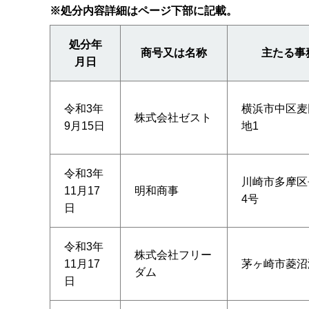
※処分内容詳細はページ下部に記載。
処分年
商号又は名称
主たる事
月日
令和3年
横浜市中区麦
株式会社ゼスト
9月15日
地1
令和3年
川崎市多摩区
11月17
明和商事
4号
日
令和3年
株式会社フリー
11月17
茅ヶ崎市菱沼海
ダム
日