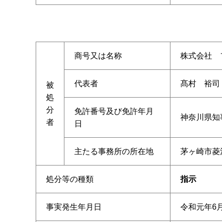
商号又は名称
株式会社 
代表者
髙村 裕司
被
処
分
免許番号及び免許年月
神奈川県知事
者
日
主たる事務所の所在地
茅ヶ崎市菱沼
処分等の種類
指示
事実発生年月日
令和元年6月