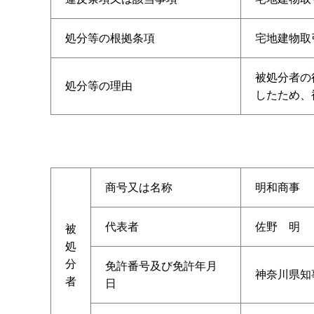
処分等の根拠条項
宅地建物取
被処分者の
処分等の理由
したため、
商号又は名称
明和商事
代表者
佐野 明
被
処
分
免許番号及び免許年月
神奈川県知事
者
日