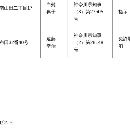
白髭
神奈川県知事
南山田二丁目17
典子
（3）第27505
指示
号
神奈川県知事
遠藤
免許
田32番40号
（2）第28148
幸治
消
号
ゼスト