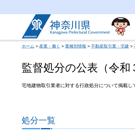
神奈川県
ホーム
>
産業・働く
>
業種別情報
>
不動産取引業・宅建
>
監督処分の公表（令和
宅地建物取引業者に対する行政処分について掲載し
処分一覧