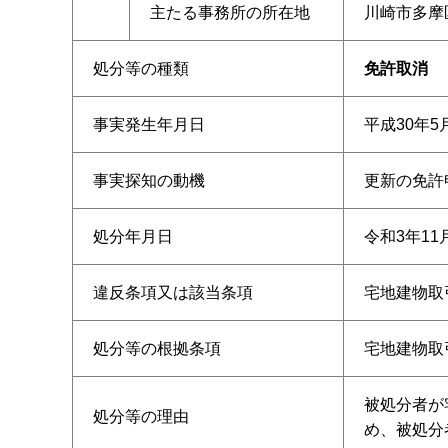
主たる事務所の所在地
川崎市多摩区
処分等の種類
免許取消
事実発生年月日
平成30年5
事実探知の動機
更新の免許
処分年月日
令和3年11
違反条項又は該当条項
宅地建物取
処分等の根拠条項
宅地建物取
被処分者が
処分等の理由
め、被処分