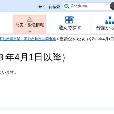
サイト内検索
防災・緊急情報
選んで探す
分類か
不動産鑑定業・不動産特定共同事業
> 監督処分の公表（令和３年4月1
３年4月1日以降）
ています。