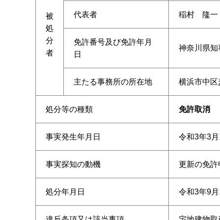
代表者
稲村 隆一
被
処
分
免許番号及び免許年月
神奈川県知事
者
日
主たる事務所の所在地
横浜市中区
処分等の種類
免許取消
事実発生年月日
令和3年3月
事実探知の動機
更新の免許
処分年月日
令和3年9月
違反条項又は該当事項
宅地建物取