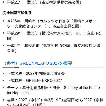
平成21年 横浜市（市立横浜動物の森公園）
(2)全国都市緑化祭
令和6年 川崎市（カルッツかわさき〔川崎市スポー
ツ・文化総合センター〕、市立富士見公園）
平成29年 横浜市（横浜港大さん橋ホール、市立山下公
園）
平成4年 相模原市（県立相模原公園、市立相模原麻溝
公園）
（参考）GREEN×EXPO 2027の概要
正式名称：2027年国際園芸博覧会
正式略称：GREEN×EXPO 2027
テーマ：幸せを創る明日の風景 Scenery of the Future
for Happiness
会期：2027（令和9）年3月19日(金曜日)から2027（令和
9）年9月26日（日曜日）