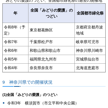
みどりの愛護のつどい、全国都市緑化祭の過去の開催地
全国「みどりの愛護」の
年
全国都市緑化祭
つどい
令和8年（予
京都府京都丹波
東京都葛飾区
定）
地域
令和7年
千葉県松戸市
岐阜県可児市
令和6年
和歌山県和歌山市
神奈川県川崎市
令和5年
福岡県北九州市
宮城県仙台市
令和4年
奈良県奈良市
北海道恵庭市
9 神奈川県での開催状況
(1)全国「みどりの愛護」のつどい
令和3年 横須賀市（市立平和中央公園）