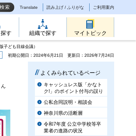
Translate
読み上げ / ふりがな
ご利用案内
ら探す
組織で探す
マイトピック
ル版子ども目線会議）
示
初期公開日：2024年6月21日
更新日：2026年7月24日
）
よくみられているページ
キャッシュレス版「かなト
さん
ク!」のポイント付与の誤り
公私合同説明・相談会
神奈川県の活断層
令和7年度 公立中学校等卒
業者の進路の状況