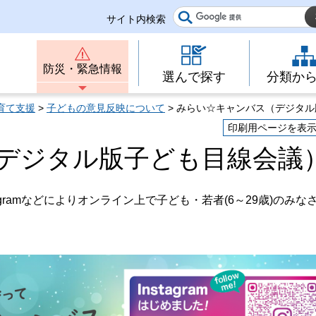
サイト内検索
防災・緊急情報
選んで探す
分類か
育て支援
>
子どもの意見反映について
> みらい☆キャンバス（デジタ
印刷用ページを表
デジタル版子ども目線会議
ramなどによりオンライン上で子ども・若者(6～29歳)のみな