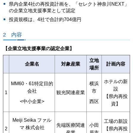
県内企業4社の再投資計画を、「セレクト神奈川NEXT」
の企業立地支援事業として認定
投資規模は、4社で合計約704億円
2 内容
【企業立地支援事業の認定企業】
立地
企業名
対象産業
計画内容
場所
ホテルの新
MM60・61特定目的
横浜
設
会社
市
観光関連産業
1
【県内再投
<中小企業>
西区
資】
Meiji Seika ファル
工場の新設
小田
先端医療関連
マ 株式会社
2
【県内再投
原市
産業