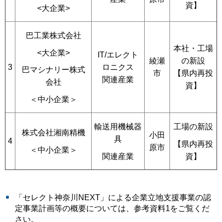
資】
<大企業>
巴工業株式会社
本社・工場
<大企業>
IT/エレクト
綾瀬
の新設
3
ロニクス
巴マシナリー株式
市
【県内再投
関連産業
会社
資】
＜中小企業＞
輸送用機械器
工場の新設
株式会社湘南精機
小田
具
4
【県内再投
原市
＜中小企業＞
関連産業
資】
「セレクト神奈川NEXT」による企業立地支援事業の認
定事業計画等の概要については、参考資料1をご覧くだ
さい。