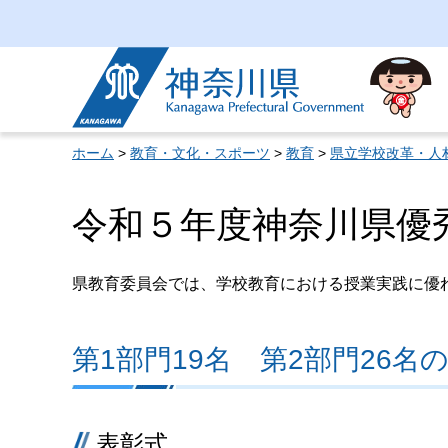
神奈川県
ホーム
>
教育・文化・スポーツ
>
教育
>
県立学校改革・人
令和５年度神奈川県優
県教育委員会では、学校教育における授業実践に優
第1部門19名 第2部門26名
表彰式