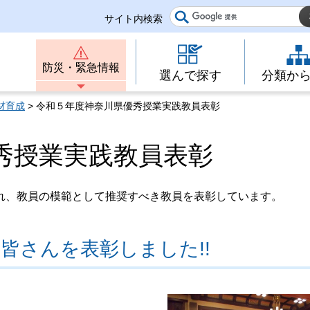
サイト内検索
防災・緊急情報
選んで探す
分類か
材育成
> 令和５年度神奈川県優秀授業実践教員表彰
秀授業実践教員表彰
れ、教員の模範として推奨すべき教員を表彰しています。
の皆さんを表彰しました!!