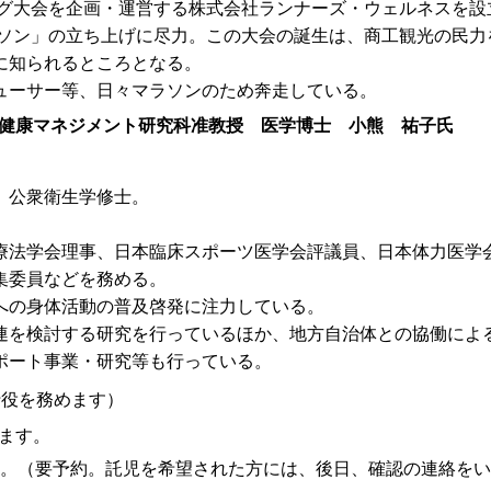
ニング大会を企画・運営する株式会社ランナーズ・ウェルネスを設
ラソン」の立ち上げに尽力。この大会の誕生は、商工観光の民力
に知られるところとなる。
ューサー等、日々マラソンのため奔走している。
健康マネジメント研究科准教授 医学博士 小熊 祐子氏
 公衆衛生学修士。
療法学会理事、日本臨床スポーツ医学会評議員、日本体力医学
集委員などを務める。
への身体活動の普及啓発に注力している。
連を検討する研究を行っているほか、地方自治体との協働によ
ポート事業・研究等も行っている。
行役を務めます）
ます。
す。（要予約。託児を希望された方には、後日、確認の連絡を