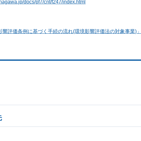
nagawa.jp/docs/pf7/cnt/f247/index.html
響評価条例に基づく手続の流れ(環境影響評価法の対象事業)
先