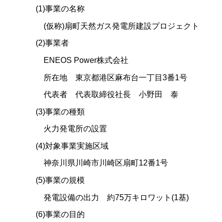
(1)事業の名称
(仮称)扇町天然ガス発電所建設プロジェクト
(2)事業者
ENEOS Power株式会社
所在地 東京都港区麻布台一丁目3番1号
代表者 代表取締役社長 小野田 泰
(3)事業の種類
火力発電所の設置
(4)対象事業実施区域
神奈川県川崎市川崎区扇町12番1号
(5)事業の規模
発電設備の出力 約75万キロワット(1基)
(6)事業の目的