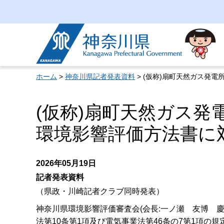
神奈川県
ホーム
>
神奈川県記者発表資料
> (仮称)扇町天然ガス発
(仮称)扇町天然ガス
環境影響評価方法書に
2026年05月19日
記者発表資料
（県政・川崎記者クラブ同時発表）
神奈川県環境影響評価審査会(会長:一ノ瀬 友博 
法第10条第1項及び電気事業法第46条の7第1項の