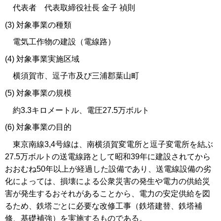
代表者 代表取締役社長 金子 禎則
(3) 対象事業の種類
電気工作物の建設（電線路）
(4) 対象事業実施区域
横須賀市、逗子市及び三浦郡葉山町
(5) 対象事業の規模
約3.3キロメートル、電圧27.5万ボルト
(6) 対象事業の目的
東京南線3,4号線は、南横須賀変電所と逗子変電所を結ぶ
27.5万ボルトの送電線路として昭和39年に建設されてから
おおむね50年以上が経過した設備であり、送電線設備の劣
化によっては、損壊による公衆災害の発生や電力の供給災
害が発生するおそれがあることから、電力の安定供給を図
るため、鉄塔ごとに必要な改修工事（鉄塔建替、鉄塔補
修、基礎補強）を実施するものである。