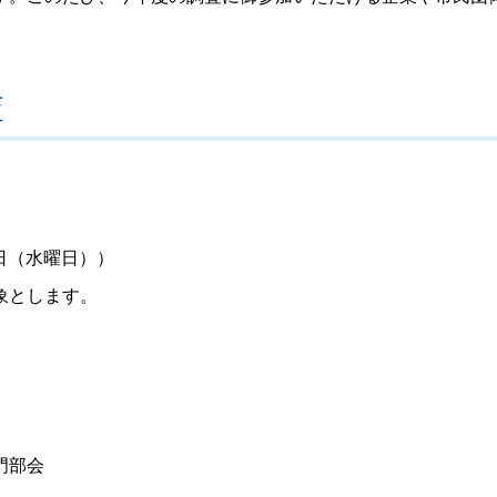
査
2日（水曜日））
象とします。
門部会