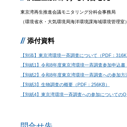
東京湾再生推進会議モニタリング分科会事務局
（環境省水・大気環境局海洋環境課海域環境管理室）稲川
添付資料
【別添】東京湾環境一斉調査について（PDF：316K
【別紙1】令和8年度東京湾環境一斉調査参加申込書（P
【別紙2】令和8年度東京湾環境一斉調査への参加方法（
【別紙3】生物調査の概要（PDF：256KB）
【別紙4】東京湾環境一斉調査への参加についてのQ＆A
問合せ先