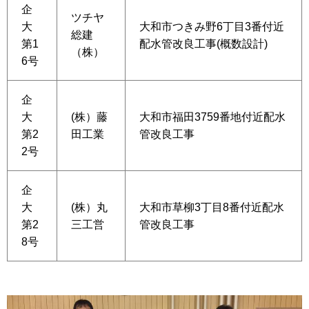
企
ツチヤ
大
大和市つきみ野6丁目3番付近
総建
第1
配水管改良工事(概数設計)
（株）
6号
企
大
(株）藤
大和市福田3759番地付近配水
第2
田工業
管改良工事
2号
企
大
(株）丸
大和市草柳3丁目8番付近配水
第2
三工営
管改良工事
8号