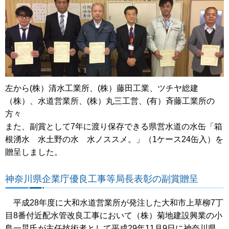
左から(株）清水工業所、(株）藤田工業、ツチヤ総建
（株）、水道営業所、(株）丸三工営、(有）斉藤工業所の
方々
また、副賞として7年に渡り保存できる県営水道の水缶「箱
根湧水 水土野の水 水ノススメ。」（1ケース24缶入）を
贈呈しました。
神奈川県企業庁優良工事等局長表彰の副賞贈呈
平成28年度に大和水道営業所が発注した大和市上草柳7丁
目8番付近配水管改良工事において（株）菊地建設興業の小
島一晃氏が主任技術者として平成29年11月9日に神奈川県