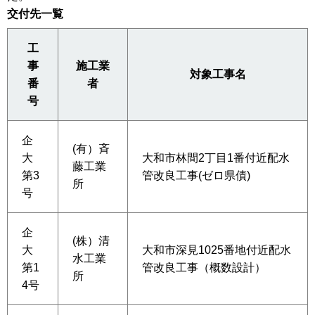
交付先一覧
工
事
施工業
対象工事名
番
者
号
企
(有）斉
大
大和市林間2丁目1番付近配水
藤工業
第3
管改良工事(ゼロ県債)
所
号
企
(株）清
大
大和市深見1025番地付近配水
水工業
第1
管改良工事（概数設計）
所
4号