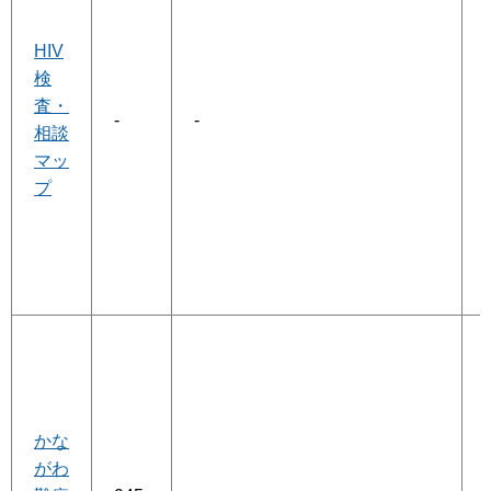
HIV
検
査・
-
-
相談
マッ
プ
かな
がわ