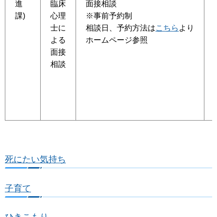
進
臨床
面接相談
課)
心理
※事前予約制
士に
相談日、予約方法は
こちら
より
よる
ホームページ参照
面接
相談
死にたい気持ち
子育て
ひきこもり