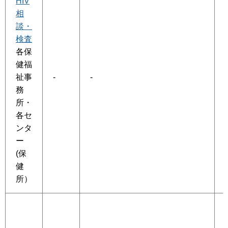
HIV
相
談・
検査
各保
健福
祉事
-
-
務
所・
各セ
ンタ
ー
(保
健
所）