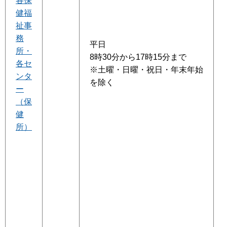
各保
健福
祉事
務
平日
所・
8時30分から17時15分まで
各セ
※土曜・日曜・祝日・年末年始
ンタ
を除く
ー
（保
健
所）