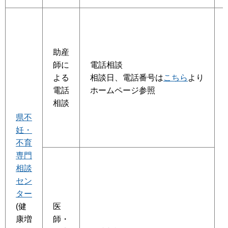
助産
師に
電話相談
よる
相談日、電話番号は
こちら
より
電話
ホームページ参照
相談
県不
妊・
不育
専門
相談
セン
ター
(健
医
康増
師・