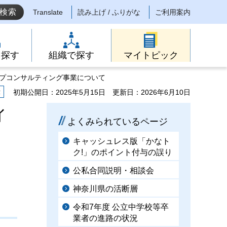
Translate
読み上げ / ふりがな
ご利用案内
ら探す
組織で探す
マイトピック
ップコンサルティング事業について
示
初期公開日：2025年5月15日
更新日：2026年6月10日
ィ
よくみられているページ
キャッシュレス版「かなト
ク!」のポイント付与の誤り
公私合同説明・相談会
神奈川県の活断層
令和7年度 公立中学校等卒
業者の進路の状況