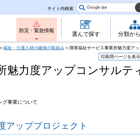
サイト内検索
防災・緊急情報
選んで探す
分類か
>
福祉・介護人材の確保の取組み
> 障害福祉サービス事業所魅力度ア
印刷用ページを表
所魅力度アップコンサルテ
ング事業について
度アッププロジェクト