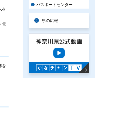
パスポートセンター
人材
県の広報
（電
修を