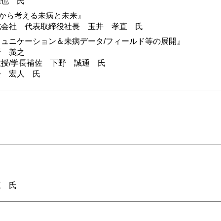
雅也 氏
ーから考える未病と未来』
式会社 代表取締役社長 玉井 孝直 氏
ュニケーション＆未病データ/フィールド等の展開』
野 義之
授/学長補佐 下野 誠通 氏
松 宏人 氏
』
三 氏