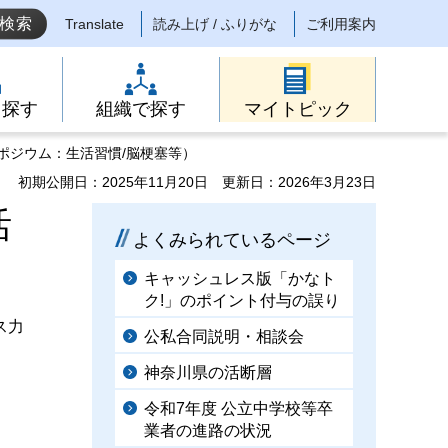
Translate
読み上げ / ふりがな
ご利用案内
ら探す
組織で探す
マイトピック
ンポジウム：生活習慣/脳梗塞等）
初期公開日：2025年11月20日
更新日：2026年3月23日
活
よくみられているページ
キャッシュレス版「かなト
ク!」のポイント付与の誤り
ス力
公私合同説明・相談会
神奈川県の活断層
令和7年度 公立中学校等卒
業者の進路の状況