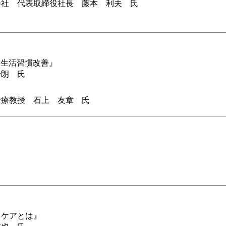
会社 代表取締役社長 藤本 利夫 氏
と生活習慣改善』
一朗 氏
』
診療教授 石上 友章 氏
スケアとは』