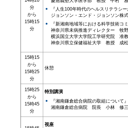
14時20
慶應義塾大学医学部 教授 中村 
分
『人生100年時代のヘルスリテラシ
から
ジョンソン・エンド・ジョンソン株
15時15
『新湘南地域等における科学技術コミ
分
神奈川県未病推進ディレクター 牧
横浜国立大学大学院工学研究院 准教
神奈川県立保健福祉大学 教授 成
15時15
から
休憩
15時25
分
15時25
特別講演
から
『湘南鎌倉総合病院の取組について
15時45
湘南鎌倉総合病院 院長 小林 修
分
視座