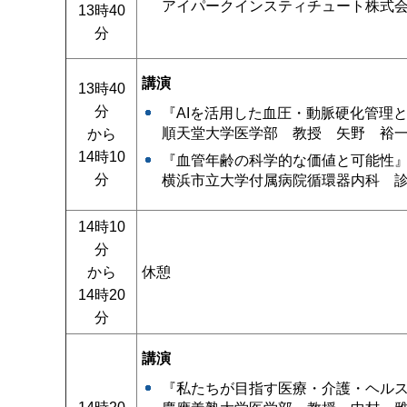
アイパークインスティチュート株式
13時40
分
講演
13時40
分
『AIを活用した血圧・動脈硬化管理
順天堂大学医学部 教授 矢野 裕
から
14時10
『血管年齢の科学的な価値と可能性
分
横浜市立大学付属病院循環器内科 
14時10
分
から
休憩
14時20
分
講演
『私たちが目指す医療・介護・ヘル