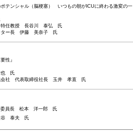
ポテンシャル（脳梗塞） いつもの朝がICUに終わる激変の一
氏
 特任教授 長谷川 泰弘 氏
ンター長 伊藤 美奈子 氏
重要性』
雅也 氏
式会社 代表取締役社長 玉井 孝直 氏
 委員長 松本 洋一郎 氏
大谷 泰夫 氏