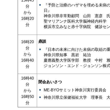
15時45
『予防と治療のハザマを埋める未病の
分
日』
から
神奈川県非常勤顧問 山田 憲彦 
16時20
聖マリアンナ医科大学脳神経内科学
分
横浜市立みなと赤十字病院 健診セ
鼎談
16時20
分
『日本の未来に向けた未病の取組の
から
神奈川県知事 黒岩 祐治
16時40
慶應義塾大学医学部 教授 中村 
ジョンソン・エンド・ジョンソン株
分
16時40
閉会あいさつ
分
ME-BYOサミット神奈川実行委員会
から
16時50
神奈川県立保健福祉大学 理事長 
分