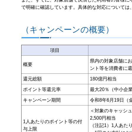
で明確に確認しています。具体的な対応については
（キャンペーンの概要）
項目
県内の対象店舗に
概要
ント等を消費者に
還元総額
180億円相当
ポイント等還元率
最大20％（中小企
キャンペーン期間
令和8年6月19日
＜対象のキャッシ
2,500円相当
1人あたりのポイント等の付
（注記1）1人あたり
与上限