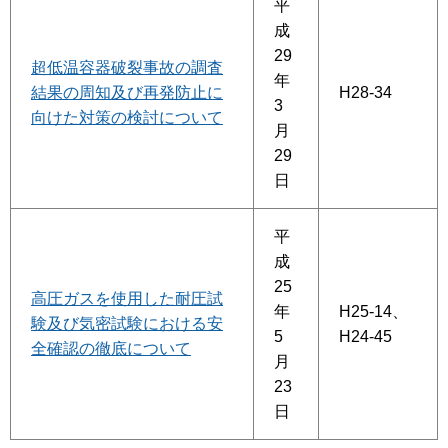
平
成
29
超低温容器破裂事故の調査
年
結果の周知及び再発防止に
H28-34
3
向けた対策の検討について
月
29
日
平
成
25
高圧ガスを使用した耐圧試
年
H25-14、
験及び気密試験における安
5
H24-45
全確認の徹底について
月
23
日