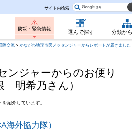
サイト内検索
防災・緊急情報
選んで探す
分類か
国際交流
>
かながわ地球市民メッセンジャーからレポートが届きました
センジャーからのお便り
関根 明希乃さん）
トを紹介しています。
CA海外協力隊）