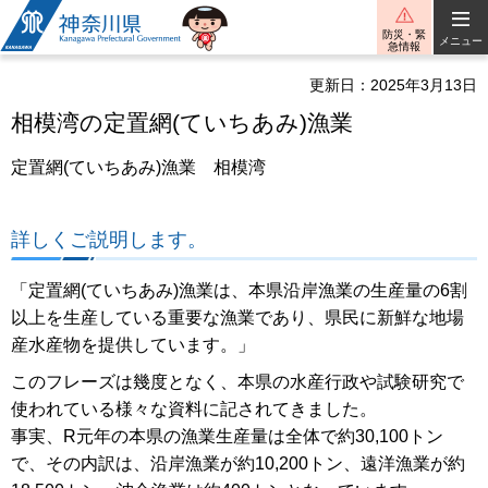
神奈川県
防災・緊
メニュー
急情報
更新日：2025年3月13日
相模湾の定置網(ていちあみ)漁業
定置網(ていちあみ)漁業 相模湾
詳しくご説明します。
「定置網(ていちあみ)漁業は、本県沿岸漁業の生産量の6割
以上を生産している重要な漁業であり、県民に新鮮な地場
産水産物を提供しています。」
このフレーズは幾度となく、本県の水産行政や試験研究で
使われている様々な資料に記されてきました。
事実、R元年の本県の漁業生産量は全体で約30,100トン
で、その内訳は、沿岸漁業が約10,2
00トン、遠洋漁業が約