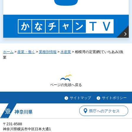
ホーム
>
産業・働く
>
業種別情報
>
水産業
> 相模湾の定置網(ていちあみ)漁
業
ページの先頭へ戻る
サイトマップ
サイトポリシー
県庁へのアクセス
〒231-8588
神奈川県横浜市中区日本大通1