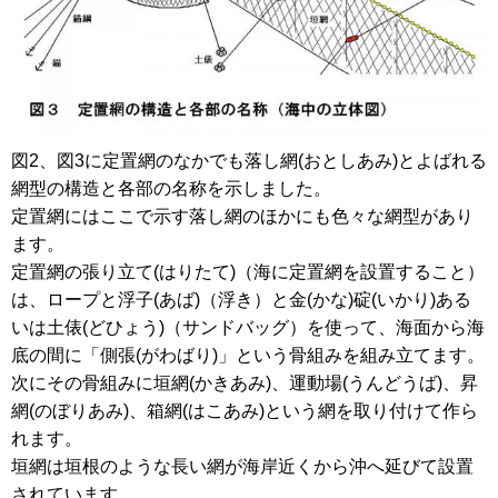
図2、図3に定置網のなかでも落し網(おとしあみ)とよばれる
網型の構造と各部の名称を示しました。
定置網にはここで示す落し網のほかにも色々な網型があり
ます。
定置網の張り立て(はりたて)（海に定置網を設置すること）
は、ロープと浮子(あば)（浮き）と金(かな)碇(いかり)ある
いは土俵(どひょう)（サンドバッグ）を使って、海面から海
底の間に「側張(がわばり)」という骨組みを組み立てます。
次にその骨組みに垣網(かきあみ)、運動場(うんどうば)、昇
網(のぼりあみ)、箱網(はこあみ)という網を取り付けて作ら
れます。
垣網は垣根のような長い網が海岸近くから沖へ延びて設置
されています。