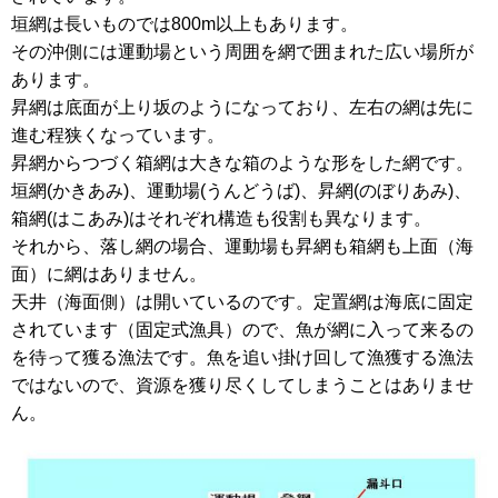
垣網は長いものでは800m以上もあります。
その沖側には運動場という周囲を網で囲まれた広い場所が
あります。
昇網は底面が上り坂のようになっており、左右の網は先に
進む程狭くなっています。
昇網からつづく箱網は大きな箱のような形をした網です。
垣網(かきあみ)、運動場(うんどうば)、昇網(のぼりあみ)、
箱網(はこあみ)はそれぞれ構造も役割も異なります。
それから、落し網の場合、運動場も昇網も箱網も上面（海
面）に網はありません。
天井（海面側）は開いているのです。定置網は海底に固定
されています（固定式漁具）ので、魚が網に入って来るの
を待って獲る漁法です。魚を追い掛け回して漁獲する漁法
ではないので、資源を獲り尽くしてしまうことはありませ
ん。