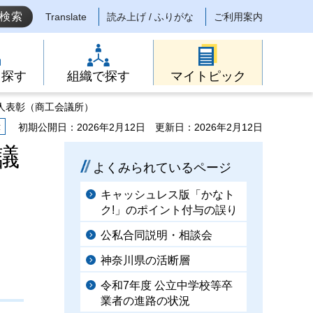
Translate
読み上げ / ふりがな
ご利用案内
ら探す
組織で探す
マイトピック
業人表彰（商工会議所）
示
初期公開日：2026年2月12日
更新日：2026年2月12日
議
よくみられているページ
キャッシュレス版「かなト
ク!」のポイント付与の誤り
公私合同説明・相談会
神奈川県の活断層
令和7年度 公立中学校等卒
業者の進路の状況