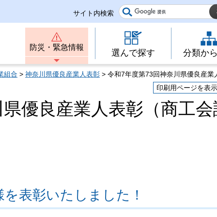
サイト内検索
防災・緊急情報
選んで探す
分類か
業組合
>
神奈川県優良産業人表彰
> 令和7年度第73回神奈川県優良産
印刷用ページを表
川県優良産業人表彰（商工会
皆様を表彰いたしました！