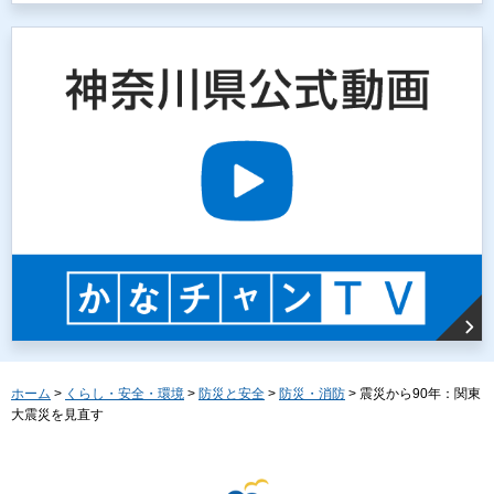
ホーム
>
くらし・安全・環境
>
防災と安全
>
防災・消防
> 震災から90年：関東
大震災を見直す