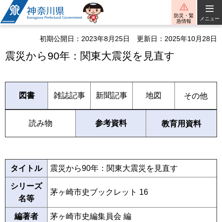
神奈川県
防災・緊
メニュー
急情報
初期公開日：2023年8月25日
更新日：2025年10月28日
震災から90年：関東大震災を見直す
図書
雑誌記事
新聞記事
地図
その他
読み物
参考資料
教育用資料
タイトル
震災から90年：関東大震災を見直す
シリーズ
茅ヶ崎市史ブックレット 16
名等
編著者
茅ヶ崎市史編集員会 編