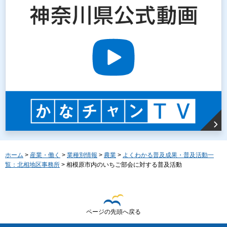
ホーム
>
産業・働く
>
業種別情報
>
農業
>
よくわかる普及成果・普及活動一
覧：北相地区事務所
> 相模原市内のいちご部会に対する普及活動
ページの先頭へ戻る