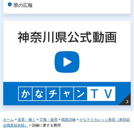
県の広報
ホーム
>
産業・働く
>
労働・雇用
>
職業訓練
>
かなテクカレッジ東部（東部総
合職業技術校）
> 訓練に要する費用