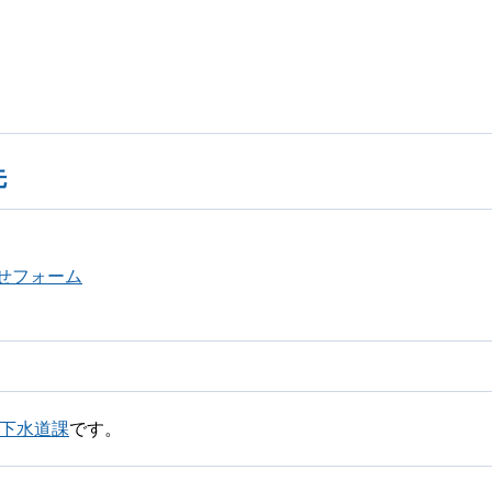
先
せフォーム
部下水道課
です。