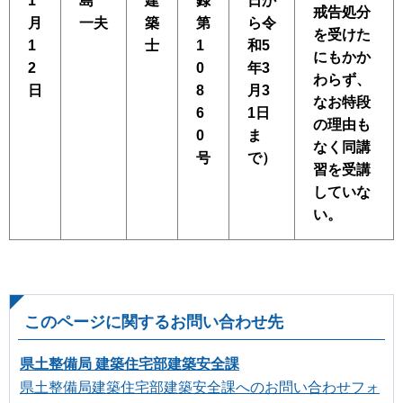
1
島
建
録
日か
戒告処分
月
一夫
築
第
ら令
を受けた
1
士
1
和5
にもかか
2
0
年3
わらず、
日
8
月3
なお特段
6
1日
の理由も
0
ま
なく同講
号
で）
習を受講
していな
い。
このページに関するお問い合わせ先
県土整備局 建築住宅部建築安全課
県土整備局建築住宅部建築安全課へのお問い合わせフォ