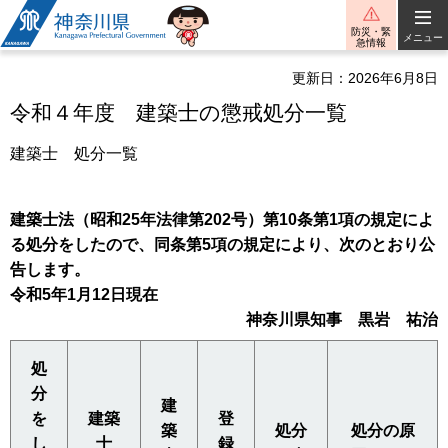
神奈川県
防災・緊
メニュー
急情報
更新日：2026年6月8日
令和４年度 建築士の懲戒処分一覧
建築士 処分一覧
建築士法（昭和25年法律第202号）第10条第1項の規定によ
る処分をしたので、同条第5項の規定により、次のとおり公
告します。
令和5年1月12日現在
神奈川県知事 黒岩 祐治
処
分
建
を
建築
登
築
処分
処分の原
し
士
録