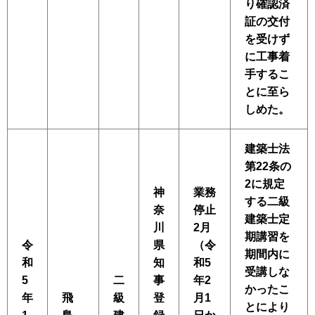
り確認済
証の交付
を受けず
に工事着
手するこ
とに至ら
しめた。
建築士法
第22条の
2に規定
神
業務
する二級
奈
停止
建築士定
川
2月
期講習を
令
県
（令
期間内に
和
知
和5
受講しな
5
二
事
年2
かったこ
年
飛
級
登
月1
とにより