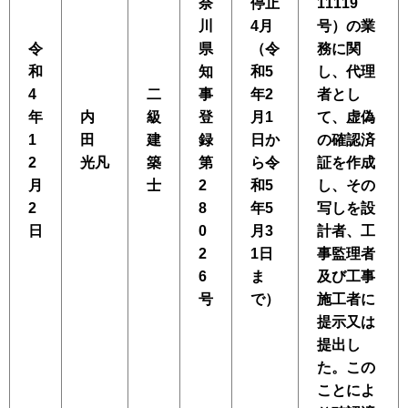
奈
停止
11119
川
4月
号）の業
令
県
（令
務に関
和
知
和5
し、代理
4
二
事
年2
者とし
年
内
級
登
月1
て、虚偽
1
田
建
録
日か
の確認済
2
光凡
築
第
ら令
証を作成
月
士
2
和5
し、その
2
8
年5
写しを設
日
0
月3
計者、工
2
1日
事監理者
6
ま
及び工事
号
で）
施工者に
提示又は
提出し
た。この
ことによ