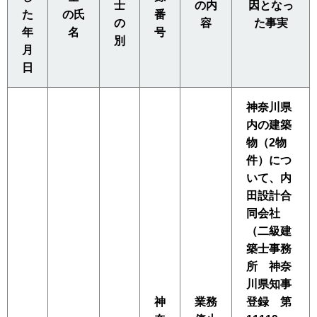
士
の内
因となっ
た
の氏
番
の
容
た事実
年
名
号
別
月
日
神奈川県
内の建築
物（2物
件）につ
いて、内
田設計合
同会社
（二級建
築士事務
所 神奈
川県知事
神
業務
登録 第