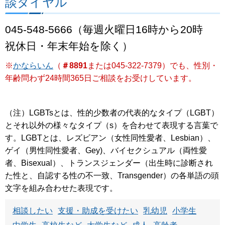
談ダイヤル
045-548-5666（毎週火曜日16時から20時
祝休日・年末年始を除く）
※
かならいん
（
＃8891
または045-322-7379）でも、性別・
年齢問わず24時間365日ご相談をお受けしています。
（注）LGBTsとは、性的少数者の代表的なタイプ（LGBT）
とそれ以外の様々なタイプ（s）を合わせて表現する言葉で
す。LGBTとは、レズビアン（女性同性愛者、Lesbian）、
ゲイ（男性同性愛者、Gey)、バイセクシュアル（両性愛
者、Bisexual）、トランスジェンダー（出生時に診断され
た性と、自認する性の不一致、Transgender）の各単語の頭
文字を組み合わせた表現です。
相談したい
支援・助成を受けたい
乳幼児
小学生