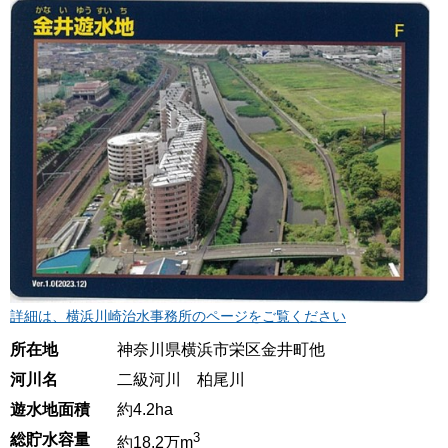
詳細は、横浜川崎治水事務所のページをご覧ください
所在地
神奈川県横浜市栄区金井町他
河川名
二級河川 柏尾川
遊水地面積
約4.2ha
3
総貯水容量
約18.2万m