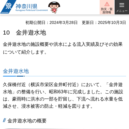
神奈川県
防災・緊
メニュー
急情報
初期公開日：2024年3月28日
更新日：2025年10月3日
10 金井遊水地
金井遊水地の施設概要や洪水による流入実績及びその効果
について紹介します。
金井遊水地
久保橋付近（横浜市栄区金井町付近）において、「金井遊
水地」の整備を行い、昭和63年に完成しました。この施設
は、豪雨時に洪水の一部を貯留し、下流へ流れる水量を低
減させ、浸水被害の防止・軽減を図ります。
金井遊水地の概要