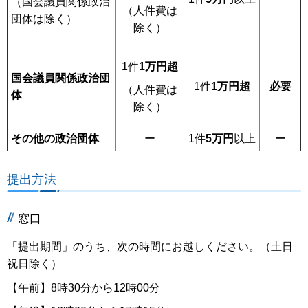
（国会議員関係政治
（人件費は
団体は除く）
除く）
1件
1万円超
国会議員関係政治団
1件
1万円超
必要
（人件費は
体
除く）
その他の政治団体
ー
1件
5万円
以上
ー
提出方法
窓口
「提出期間」のうち、次の時間にお越しください。（土日
祝日除く）
【午前】8時30分から12時00分