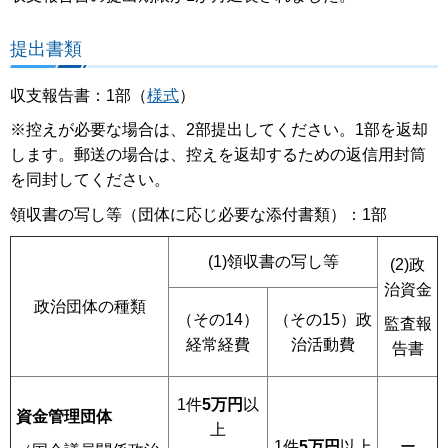
提出書類
収支報告書：1部（
様式
）
※控えが必要な場合は、2部提出してください。1部を返却
します。郵送の場合は、控えを返却するための返信用封筒
を同封してください。
領収書の写し等（団体に応じ必要な添付書類）：1部
(1)領収書の写し等
(2)政
治資金
政治団体の種類
（その14）
（その15）政
監査報
経常経費
治活動費
告書
1件
5万円
以
資金管理団体
上
1件
5万円
以上
ー