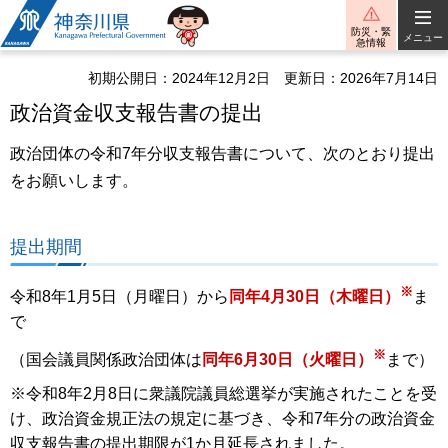
神奈川県
防災・緊
メニュー
急情報
初期公開日：2024年12月2日
更新日：2026年7月14日
政治資金収支報告書の提出
政治団体の令和7年分収支報告書について、次のとおり提出
をお願いします。
提出期間
※
令和8年1月5日（月曜日）から
同年4月30日（木曜日）
ま
で
※
（国会議員関係政治団体は
同年6月30日（火曜日）
まで）
※令和8年2月8日に衆議院議員総選挙が実施されたことを受
け、政治資金規正法の規定に基づき、令和7年分の政治資金
収支報告書の提出期限が1か月延長されました。