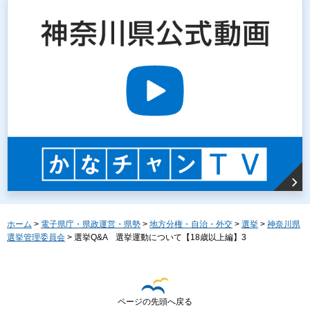
ホーム
>
電子県庁・県政運営・県勢
>
地方分権・自治・外交
>
選挙
>
神奈川県
選挙管理委員会
> 選挙Q&A 選挙運動について【18歳以上編】3
ページの先頭へ戻る