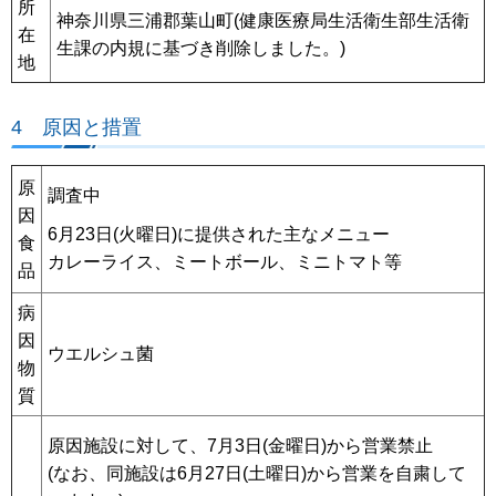
所
神奈川県三浦郡葉山町(健康医療局生活衛生部生活衛
在
生課の内規に基づき削除しました。)
地
4 原因と措置
原
調査中
因
6月23日(火曜日)に提供された主なメニュー
食
カレーライス、ミートボール、ミニトマト等
品
病
因
ウエルシュ菌
物
質
原因施設に対して、7月3日(金曜日)から営業禁止
(なお、同施設は6月27日(土曜日)から営業を自粛して