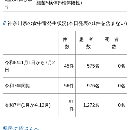
細菌5検体(5検体陰性)
り
神奈川県の食中毒発生状況(本日発表の1件を含まない)
件
患 者
死 者
数
数
数
令和8年1月1日から7月2
45件
575名
0名
日
令和7年同期
56件
976名
0名
91
令和7年(1月から12月)
1,272名
0名
件
県民の皆さんへ