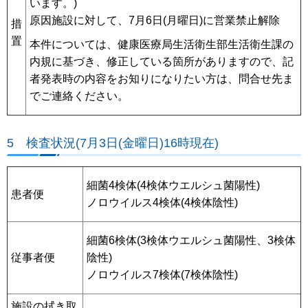
います。)
原因施設に対して、7月6日(月曜日)に営業禁止解除
措
置
本件については、健康医療局生活衛生部生活衛生課の
内規に基づき、修正している箇所がありますので、記
者発表時の内容をお知りになりたい方は、問合せ先ま
でご連絡ください。
5 検査状況(7月3日(金曜日)16時現在)
細菌4検体(4検体ウエルシュ菌陽性)
患者便
ノロウイルス4検体(4検体陰性)
細菌6検体(3検体ウエルシュ菌陽性、3検体
従事者便
陰性)
ノロウイルス7検体(7検体陰性)
施設の拭き取