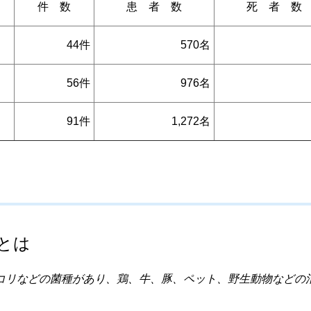
件 数
患 者 数
死 者 数
44件
570名
56件
976名
91件
1,272名
とは
コリなどの菌種があり、鶏、牛、豚、ペット、野生動物などの