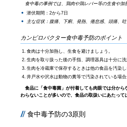
食中毒の事例では、鶏肉や鶏レバー等の生食や加
潜伏期間：2から7日
主な症状：腹痛、下痢、発熱、倦怠感、頭痛、吐
カンピロバクター食中毒予防のポイント
食肉は十分加熱し、生食を避けましょう。
生肉を取り扱った後の手指、調理器具は十分に洗
生肉を冷蔵庫で保存するときは他の食品を汚染し
井戸水や沢水は動物の糞等で汚染されている場合
食品に「食中毒菌」が付着しても肉眼では分からな
わらないことが多いので、食品の取扱いにあたって
食中毒予防の3原則