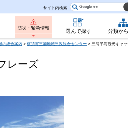
サイト内検索
防災・緊急情報
選んで探す
分類か
域の総合案内
>
横須賀三浦地域県政総合センター
> 三浦半島観光キャ
フレーズ