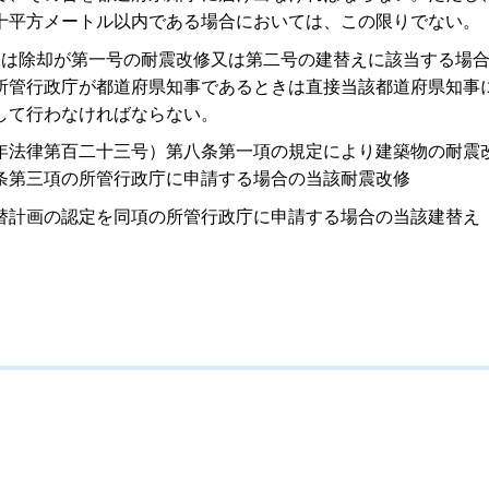
十平方メートル以内である場合においては、この限りでない。
又は除却が第一号の耐震改修又は第二号の建替えに該当する場
所管行政庁が都道府県知事であるときは直接当該都道府県知事
して行わなければならない。
年法律第百二十三号）第八条第一項の規定により建築物の耐震
条第三項の所管行政庁に申請する場合の当該耐震改修
替計画の認定を同項の所管行政庁に申請する場合の当該建替え