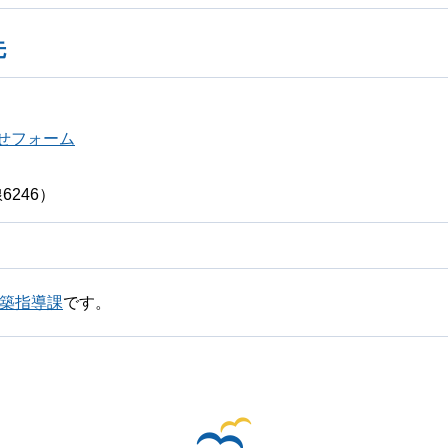
先
せフォーム
6246）
建築指導課
です。