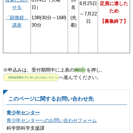
6月25日
定員に達した
日）
名
せる
ため
～7月22
13時30分～16時
(先
「顕微鏡」
日
【募集終了】
30分
着)
講座
※申込みは、受付期間中に上表の
を押し、
へ進んでください。
このページに関するお問い合わせ先
青少年センター
青少年センターへのお問い合わせフォーム
科学部科学支援課