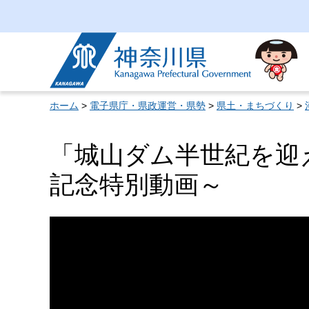
神奈川県
ホーム
>
電子県庁・県政運営・県勢
>
県土・まちづくり
>
「城山ダム半世紀を迎
記念特別動画～