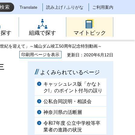
Translate
読み上げ / ふりがな
ご利用案内
ら探す
組織で探す
マイトピック
半世紀を迎えて」～城山ダム竣工50周年記念特別動画～
印刷用ページを表示
更新日：2020年6月12日
年
よくみられているページ
キャッシュレス版「かなト
ク!」のポイント付与の誤り
公私合同説明・相談会
神奈川県の活断層
令和7年度 公立中学校等卒
業者の進路の状況