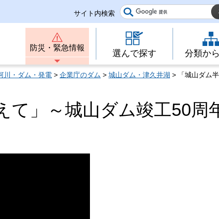
サイト内検索
防災・緊急情報
選んで探す
分類か
河川・ダム・発電
>
企業庁のダム
>
城山ダム・津久井湖
> 「城山ダム
えて」～城山ダム竣工50周