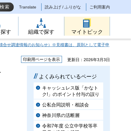
Translate
読み上げ / ふりがな
ご利用案内
ら探す
組織で探す
マイトピック
積合せ調達情報のお知らせ）※見積書は、原則として電子申
印刷用ページを表示
更新日：2026年3月3日
公
よくみられているページ
キャッシュレス版「かなト
ク!」のポイント付与の誤り
公私合同説明・相談会
神奈川県の活断層
令和7年度 公立中学校等卒