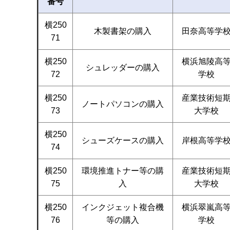
番号
横250
木製書架の購入
田奈高等学
71
横250
横浜旭陵高
シュレッダーの購入
72
学校
横250
産業技術短
ノートパソコンの購入
73
大学校
横250
シューズケースの購入
岸根高等学
74
横250
環境推進トナー等の購
産業技術短
75
入
大学校
横250
インクジェット複合機
横浜翠嵐高
76
等の購入
学校