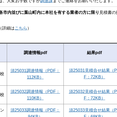
は、大変お手数ですが
調達課
までご連絡をお願いいたします。
各市内並びに葉山町内に本社を有する業者の方に限り
見積書の
詳細は
こちら
）
調達情報pdf
結果pdf
須25031見積合せ結果（P
須25031調達情報（PDF：
校
F：72KB）
112KB）
須25032調達情報（PDF：
須25032見積合せ結果（P
校
110KB）
F：72KB）
ン
須25033調達情報（PDF：
須25033見積合せ結果（P
94KB）
F：68KB）