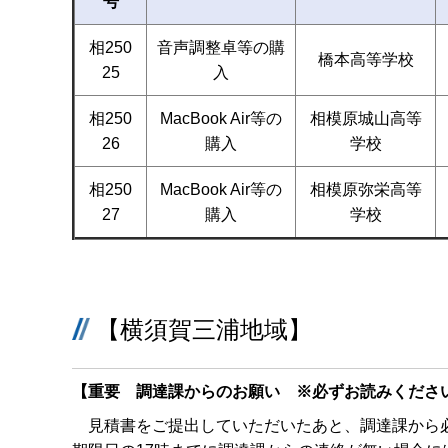
号
相250
音声調整卓等の購
橋本高等学校
25
入
相250
MacBook Air等の
相模原城山高等
26
購入
学校
相250
MacBook Air等の
相模原弥栄高等
27
購入
学校
【横須賀三浦地域】
【重要 調達課からのお願い ※必ずお読みくださ
見積書をご提出していただいたあと、調達課から必