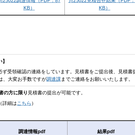
川25022調達情報（PDF：87
川25022見積合せ結果（PDF：
KB）
KB）
い】
ず受領確認の連絡をしています。見積書をご提出後、見積書
は、大変お手数ですが
調達課
までご連絡をお願いいたします。
者の方に限り
見積書の提出が可能です。
詳細は
こちら
）
調達情報pdf
結果pdf