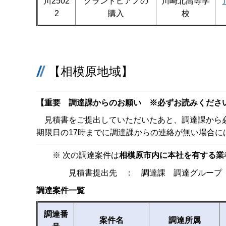
川2502
グランドピアノの
川崎北高等学
2
購入
校
【相模原地域】
【重要 調達課からのお願い ※必ずお読みくださ
見積書をご提出していただいたあと、調達課から必
期限日の17時までに調達課からの連絡が無い場合に
※ 次の調達案件は
相模原市内に本社を有する業
見積書提出先 ： 調達課 調達グループ（
調達案件一覧
調達番
案件名
調達所属