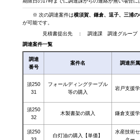
期限日の17時までに調達課からの連絡が無い場合に
※ 次の調達案件は
横須賀、鎌倉、逗子、三浦の
が可能です。
見積書提出先 ： 調達課 調達グループ（
調達案件一覧
調達
案件名
調達所属
番号
須250
フォールディングテーブル
岩戸支援学
31
等の購入
須250
木製書架の購入
鎌倉支援学
32
須250
水産技術セ
白灯油の購入【単価】
33
ター