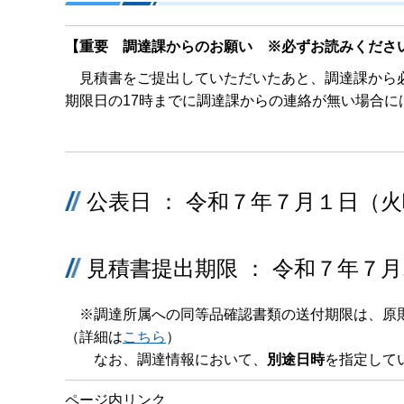
【重要 調達課からのお願い ※必ずお読みくださ
見積書をご提出していただいたあと、調達課から必
期限日の17時までに調達課からの連絡が無い場合に
公表日 ： 令和７年７月１日（
見積書提出期限 ： 令和７年７月
※調達所属への同等品確認書類の送付期限は、原
（詳細は
こちら
）
なお、調達情報において、
別途日時
を指定して
ページ内リンク