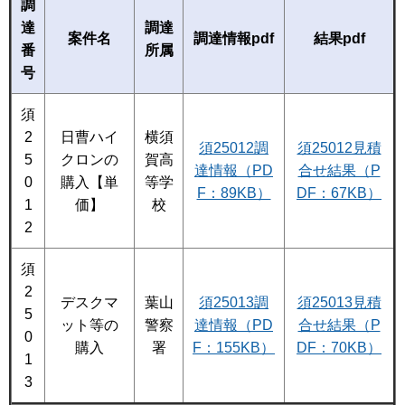
調
達
調達
案件名
調達情報pdf
結果pdf
番
所属
号
須
2
日曹ハイ
横須
須25012調
須25012見積
5
クロンの
賀高
達情報（PD
合せ結果（P
0
購入【単
等学
F：89KB）
DF：67KB）
1
価】
校
2
須
2
デスクマ
葉山
須25013調
須25013見積
5
ット等の
警察
達情報（PD
合せ結果（P
0
購入
署
F：155KB）
DF：70KB）
1
3