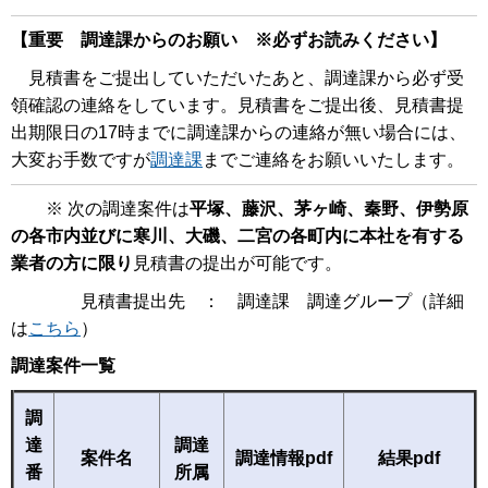
【重要 調達課からのお願い ※必ずお読みください】
見積書をご提出していただいたあと、調達課から必ず受
領確認の連絡をしています。見積書をご提出後、見積書提
出期限日の17時までに調達課からの連絡が無い場合には、
大変お手数ですが
調達課
までご連絡をお願いいたします。
※ 次の調達案件は
平塚、藤沢、茅ヶ崎、秦野、伊勢原
の各市内並びに寒川、大磯、二宮の各町内に本社を有する
業者の方に限り
見積書の提出が可能です。
見積書提出先 ： 調達課 調達グループ（詳細
は
こちら
）
調達案件一覧
調
達
調達
案件名
調達情報pdf
結果pdf
番
所属