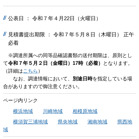
公表日 ： 令和７年４月22日（火曜日）
見積書提出期限 ： 令和７年５月８日（木曜日） 正午
必着
※調達所属への同等品確認書類の送付期限は、原則とし
て
令和７年５月２日（金曜日）17時（必着）
となります。
（詳細は
こちら
）
なお、調達情報において、
別途日時
を指定している場
合がありますので御注意ください。
ページ内リンク
横浜地域
川崎地域
相模原地域
横須賀三浦地域
県央地域
湘南地域
県西地
域