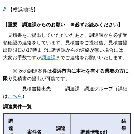
【横浜地域】
【重要 調達課からのお願い ※必ずお読みください】
見積書をご提出していただいたあと、調達課から必ず受
領確認の連絡をしています。見積書をご提出後、見積書提
出期限日の17時までに調達課からの連絡が無い場合には、
大変お手数ですが
調達課
までご連絡をお願いいたします。
※ 次の調達案件は
横浜市内に本社を有する業者の方に
限り
見積書の提出が可能です。
見積書提出先 ： 調達課 調達グループ（詳細
は
こちら
）
調達案件一覧
調
結
達
調達
果
案件名
調達情報pdf