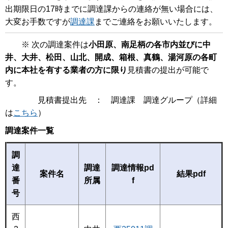
出期限日の17時までに調達課からの連絡が無い場合には、
大変お手数ですが
調達課
までご連絡をお願いいたします。
※ 次の調達案件は
小田原、南足柄の各市内並びに中
井、大井、松田、山北、開成、箱根、真鶴、湯河原の各町
内に本社を有する業者の方に限り
見積書の提出が可能で
す。
見積書提出先 ： 調達課 調達グループ（詳細
は
こちら
）
調達案件一覧
調
達
調達
調達情報pd
案件名
結果pdf
番
所属
f
号
西