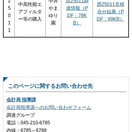
2
中井
西25011調
中高性能エ
西25011見積
5
やま
達情報（P
アフィルタ
合せ結果（P
0
ゆり
DF：78K
ー等の購入
DF：69KB）
1
園
B）
1
このページに関するお問い合わせ先
会計局 指導課
会計局指導課へのお問い合わせフォーム
調達グループ
電話：045-210-6785
内線：6785～6788