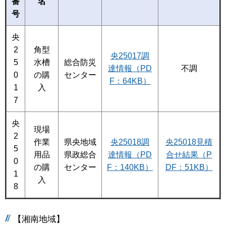
番
名
号
央
2
角型
央25017調
5
水槽
総合防災
達情報（PD
不調
0
の購
センター
F：64KB）
1
入
7
央
現場
2
作業
県央地域
央25018調
央25018見積
5
用品
県政総合
達情報（PD
合せ結果（P
0
の購
センター
F：140KB）
DF：51KB）
1
入
8
【湘南地域】