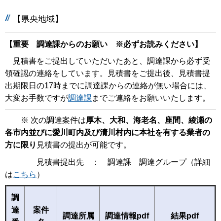
【県央地域】
【重要 調達課からのお願い ※必ずお読みください】
見積書をご提出していただいたあと、調達課から必ず受
領確認の連絡をしています。見積書をご提出後、見積書提
出期限日の17時までに調達課からの連絡が無い場合には、
大変お手数ですが
調達課
までご連絡をお願いいたします。
※ 次の調達案件は
厚木、大和、海老名、座間、綾瀬の
各市内並びに愛川町内及び清川村内に本社を有する業者の
方に限り
見積書の提出が可能です。
見積書提出先 ： 調達課 調達グループ（詳細
は
こちら
）
調
達
案件
調達所属
調達情報pdf
結果pdf