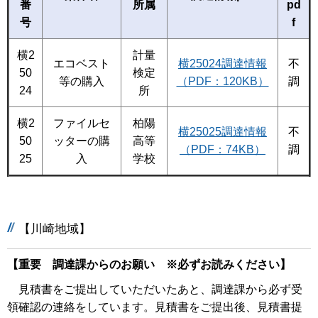
番
所属
pd
号
f
横2
計量
エコベスト
横25024調達情報
不
50
検定
等の購入
（PDF：120KB）
調
24
所
横2
ファイルセ
柏陽
横25025調達情報
不
50
ッターの購
高等
（PDF：74KB）
調
25
入
学校
【川崎地域】
【重要 調達課からのお願い ※必ずお読みください】
見積書をご提出していただいたあと、調達課から必ず受
領確認の連絡をしています。見積書をご提出後、見積書提