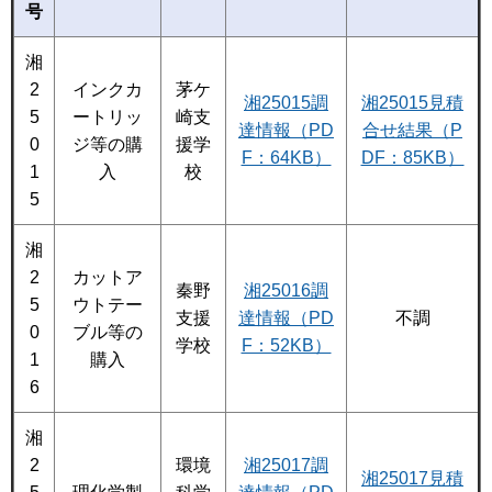
号
湘
2
インクカ
茅ケ
湘25015調
湘25015見積
5
ートリッ
崎支
達情報（PD
合せ結果（P
0
ジ等の購
援学
F：64KB）
DF：85KB）
1
入
校
5
湘
2
カットア
秦野
湘25016調
5
ウトテー
支援
達情報（PD
不調
0
ブル等の
学校
F：52KB）
1
購入
6
湘
2
環境
湘25017調
湘25017見積