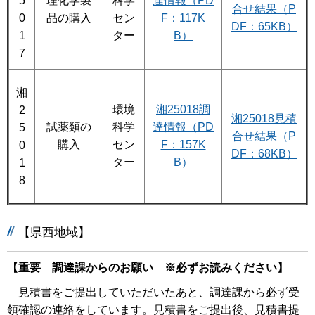
5
理化学製
科学
達情報（PD
合せ結果（P
0
品の購入
セン
F：117K
DF：65KB）
1
ター
B）
7
湘
環境
湘25018調
2
湘25018見積
試薬類の
科学
達情報（PD
5
合せ結果（P
購入
セン
F：157K
0
DF：68KB）
ター
B）
1
8
【県西地域】
【重要 調達課からのお願い ※必ずお読みください】
見積書をご提出していただいたあと、調達課から必ず受
領確認の連絡をしています。見積書をご提出後、見積書提