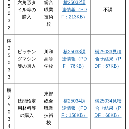
六角形タ
総合
横25032調
5
イル等の
職業
達情報（PD
不調
0
購入
技術
F：213KB）
3
校
2
横
2
ピッチン
川和
横25033調
横25033見積
5
グマシン
高等
達情報（PD
合せ結果（P
0
等の購入
学校
F：76KB）
DF：67KB）
3
3
横
東部
2
技能検定
総合
横25034調
横25034見積
5
用材料等
職業
達情報（PD
合せ結果（P
0
の購入
技術
F：158KB）
DF：68KB）
3
校
4