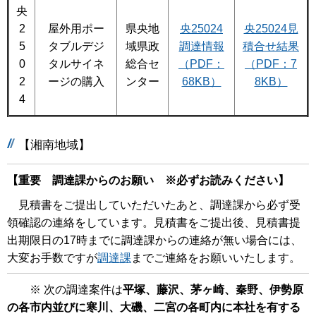
央
2
屋外用ポー
県央地
央25024
央25024見
5
タブルデジ
域県政
調達情報
積合せ結果
0
タルサイネ
総合セ
（PDF：
（PDF：7
2
ージの購入
ンター
68KB）
8KB）
4
【湘南地域】
【重要 調達課からのお願い ※必ずお読みください】
見積書をご提出していただいたあと、調達課から必ず受
領確認の連絡をしています。見積書をご提出後、見積書提
出期限日の17時までに調達課からの連絡が無い場合には、
大変お手数ですが
調達課
までご連絡をお願いいたします。
※ 次の調達案件は
平塚、藤沢、茅ヶ崎、秦野、伊勢原
の各市内並びに寒川、大磯、二宮の各町内に本社を有する