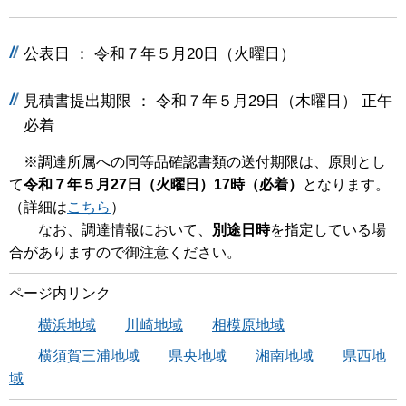
公表日 ： 令和７年５月20日（火曜日）
見積書提出期限 ： 令和７年５月29日（木曜日） 正午
必着
※調達所属への同等品確認書類の送付期限は、原則とし
て
令和７年５月27日（火曜日）17時（必着）
となります。
（詳細は
こちら
）
なお、調達情報において、
別途日時
を指定している場
合がありますので御注意ください。
ページ内リンク
横浜地域
川崎地域
相模原地域
横須賀三浦地域
県央地域
湘南地域
県西地
域