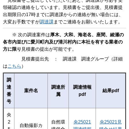
見積書をご提出していただいたあと、調達課から必ず受
領確認の連絡をしています。見積書をご提出後、見積書提
出期限日の17時までに調達課からの連絡が無い場合には、
大変お手数ですが
調達課
までご連絡をお願いいたします。
※ 次の調達案件は
厚木、大和、海老名、座間、綾瀬の
各市内並びに愛川町内及び清川村内に本社を有する業者の
方に限り
見積書の提出が可能です。
見積書提出先 ： 調達課 調達グループ（詳細
は
こちら
）
調
達
調達所
調達情報
案件名
結果pdf
番
属
pdf
号
央
2
自然環
央25021
央25021見
自動撮影カ