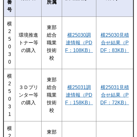
番
所属
号
横
東部
2
環境推進
総合
横25030調
横25030見積
5
トナー等
職業
達情報（PD
合せ結果（P
0
の購入
技術
F：108KB）
DF：83KB）
3
校
0
横
東部
2
３Ｄプリ
総合
横25031調
横25031見積
5
ンター等
職業
達情報（PD
合せ結果（P
0
の購入
技術
F：158KB）
DF：72KB）
3
校
1
横
東部
2