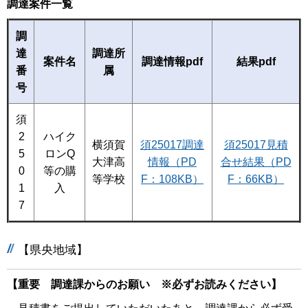
調達案件一覧
調
達
調達所
案件名
調達情報pdf
結果pdf
番
属
号
須
2
ハイク
横須賀
須25017調達
須25017見積
5
ロンQ
大津高
情報（PD
合せ結果（PD
0
等の購
等学校
F：108KB）
F：66KB）
1
入
7
【県央地域】
【重要 調達課からのお願い ※必ずお読みください】