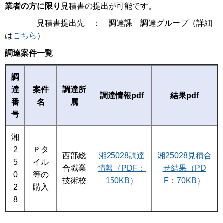
業者の方に限り
見積書の提出が可能です。
見積書提出先 ： 調達課 調達グループ（詳細
は
こちら
）
調達案件一覧
調
達
案件
調達所
調達情報pdf
結果pdf
番
名
属
号
湘
2
Ｐタ
西部総
湘25028調達
湘25028見積合
5
イル
合職業
情報（PDF：
せ結果（PD
0
等の
技術校
150KB）
F：70KB）
2
購入
8