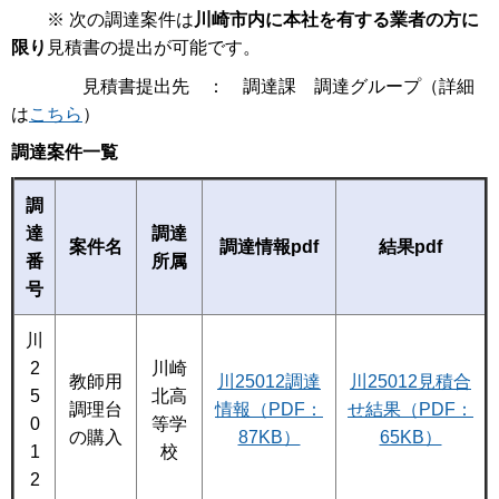
※ 次の調達案件は
川崎市内に本社を有する業者の方に
限り
見積書の提出が可能です。
見積書提出先 ： 調達課 調達グループ（詳細
は
こちら
）
調達案件一覧
調
達
調達
案件名
調達情報pdf
結果pdf
番
所属
号
川
2
川崎
教師用
川25012調達
川25012見積合
5
北高
調理台
情報（PDF：
せ結果（PDF：
0
等学
の購入
87KB）
65KB）
1
校
2