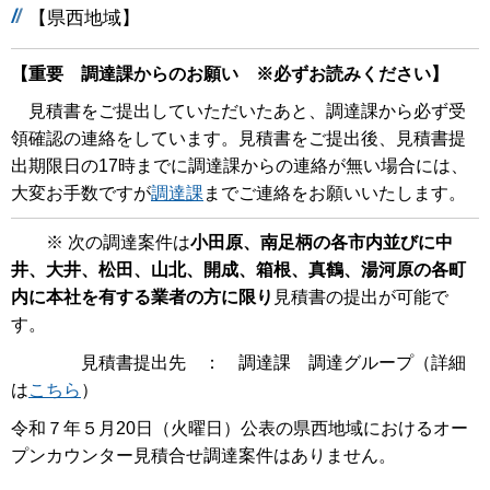
【県西地域】
【重要 調達課からのお願い ※必ずお読みください】
見積書をご提出していただいたあと、調達課から必ず受
領確認の連絡をしています。見積書をご提出後、見積書提
出期限日の17時までに調達課からの連絡が無い場合には、
大変お手数ですが
調達課
までご連絡をお願いいたします。
※ 次の調達案件は
小田原、南足柄の各市内並びに中
井、大井、松田、山北、開成、箱根、真鶴、湯河原の各町
内に本社を有する業者の方に限り
見積書の提出が可能で
す。
見積書提出先 ： 調達課 調達グループ（詳細
は
こちら
）
令和７年５月20日（火曜日）公表の県西地域におけるオー
プンカウンター見積合せ調達案件はありません。