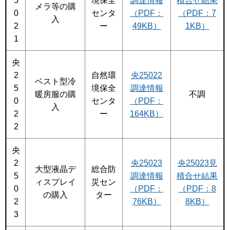
5
境保全
調達情報
積合せ結果
メラ等の購
0
センタ
（PDF：
（PDF：7
入
2
ー
49KB）
1KB）
1
央
2
自然環
央25022
ベスト型冷
5
境保全
調達情報
暖房服の購
不調
0
センタ
（PDF：
入
2
ー
164KB）
2
央
2
央25023
央25023見
大型液晶デ
総合防
5
調達情報
積合せ結果
ィスプレイ
災セン
0
（PDF：
（PDF：8
の購入
ター
2
76KB）
8KB）
3