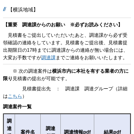
【横浜地域】
【重要 調達課からのお願い ※必ずお読みください】
見積書をご提出していただいたあと、調達課から必ず受
領確認の連絡をしています。見積書をご提出後、見積書提
出期限日の17時までに調達課からの連絡が無い場合には、
大変お手数ですが
調達課
までご連絡をお願いいたします。
※ 次の調達案件は
横浜市内に本社を有する業者の方に
限り
見積書の提出が可能です。
見積書提出先 ： 調達課 調達グループ（詳細
は
こちら
）
調達案件一覧
調
達
調達
案件名
調達情報pdf
結果pdf