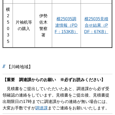
横
2
伊勢
横25035調
横25035見積
5
片袖机等
佐木
達情報（PD
合せ結果（P
0
の購入
警察
F：153KB）
DF：67KB）
3
署
5
【川崎地域】
【重要 調達課からのお願い ※必ずお読みください】
見積書をご提出していただいたあと、調達課から必ず受
領確認の連絡をしています。見積書をご提出後、見積書提
出期限日の17時までに調達課からの連絡が無い場合には、
大変お手数ですが
調達課
までご連絡をお願いいたします。