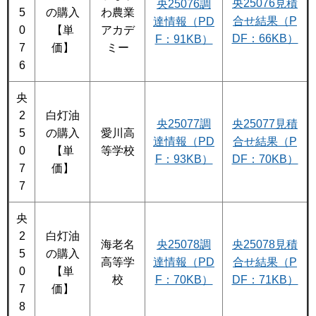
央25076見積
央25076調
5
の購入
わ農業
合せ結果（P
達情報（PD
0
【単
アカデ
DF：66KB）
F：91KB）
7
価】
ミー
6
央
2
白灯油
央25077調
央25077見積
5
の購入
愛川高
達情報（PD
合せ結果（P
0
【単
等学校
F：93KB）
DF：70KB）
7
価】
7
央
2
白灯油
海老名
央25078調
央25078見積
5
の購入
高等学
達情報（PD
合せ結果（P
0
【単
校
F：70KB）
DF：71KB）
7
価】
8