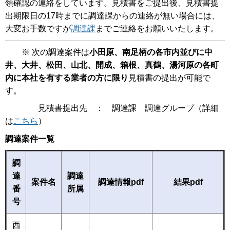
領確認の連絡をしています。見積書をご提出後、見積書提
出期限日の17時までに調達課からの連絡が無い場合には、
大変お手数ですが
調達課
までご連絡をお願いいたします。
※ 次の調達案件は
小田原、南足柄の各市内並びに中
井、大井、松田、山北、開成、箱根、真鶴、湯河原の各町
内に本社を有する業者の方に限り
見積書の提出が可能で
す。
見積書提出先 ： 調達課 調達グループ（詳細
は
こちら
）
調達案件一覧
調
達
調達
案件名
調達情報pdf
結果pdf
番
所属
号
西