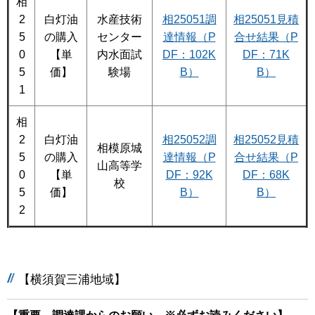
相
2
白灯油
水産技術
相25051調
相25051見積
5
の購入
センター
達情報（P
合せ結果（P
0
【単
内水面試
DF：102K
DF：71K
5
価】
験場
B）
B）
1
相
2
白灯油
相25052調
相25052見積
相模原城
5
の購入
達情報（P
合せ結果（P
山高等学
0
【単
DF：92K
DF：68K
校
5
価】
B）
B）
2
【横須賀三浦地域】