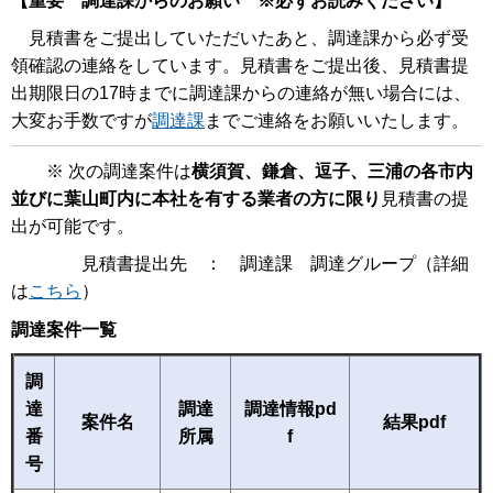
【重要 調達課からのお願い ※必ずお読みください】
見積書をご提出していただいたあと、調達課から必ず受
領確認の連絡をしています。見積書をご提出後、見積書提
出期限日の17時までに調達課からの連絡が無い場合には、
大変お手数ですが
調達課
までご連絡をお願いいたします。
※ 次の調達案件は
横須賀、鎌倉、逗子、三浦の各市内
並びに葉山町内に本社を有する業者の方に限り
見積書の提
出が可能です。
見積書提出先 ： 調達課 調達グループ（詳細
は
こちら
）
調達案件一覧
調
達
調達
調達情報pd
案件名
結果pdf
番
所属
f
号