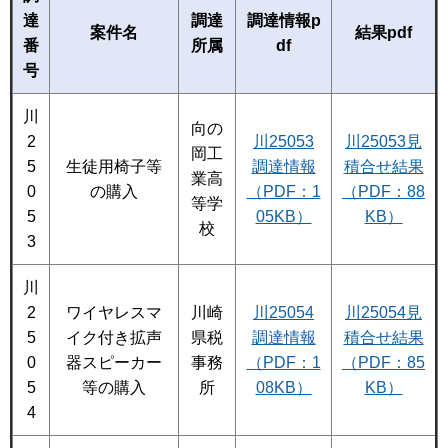
達
調達
調達情報p
案件名
結果pdf
番
所属
df
号
川
向の
2
川25053
川25053見
岡工
5
生徒用椅子等
調達情報
積合せ結果
業高
0
の購入
（PDF：1
（PDF：88
等学
5
05KB）
KB）
校
3
川
2
ワイヤレスマ
川崎
川25054
川25054見
5
イク付き拡声
県税
調達情報
積合せ結果
0
器スピーカー
事務
（PDF：1
（PDF：85
5
等の購入
所
08KB）
KB）
4