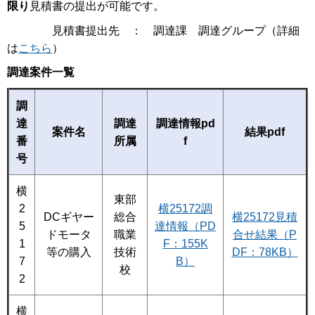
限り
見積書の提出が可能です。
見積書提出先 ： 調達課 調達グループ（詳細
は
こちら
）
調達案件一覧
調
達
調達
調達情報pd
案件名
結果pdf
番
所属
f
号
横
東部
2
横25172調
DCギヤー
総合
横25172見積
5
達情報（PD
ドモータ
職業
合せ結果（P
1
F：155K
等の購入
技術
DF：78KB）
7
B）
校
2
横