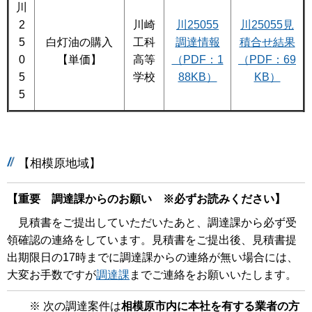
川
2
川崎
川25055
川25055見
5
白灯油の購入
工科
調達情報
積合せ結果
0
【単価】
高等
（PDF：1
（PDF：69
5
学校
88KB）
KB）
5
【相模原地域】
【重要 調達課からのお願い ※必ずお読みください】
見積書をご提出していただいたあと、調達課から必ず受
領確認の連絡をしています。見積書をご提出後、見積書提
出期限日の17時までに調達課からの連絡が無い場合には、
大変お手数ですが
調達課
までご連絡をお願いいたします。
※ 次の調達案件は
相模原市内に本社を有する業者の方