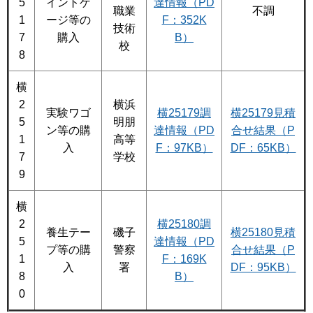
5
イントゲ
達情報（PD
職業
不調
1
ージ等の
F：352K
技術
7
購入
B）
校
8
横
2
横浜
実験ワゴ
横25179調
横25179見積
5
明朋
ン等の購
達情報（PD
合せ結果（P
1
高等
入
F：97KB）
DF：65KB）
7
学校
9
横
2
横25180調
養生テー
磯子
横25180見積
5
達情報（PD
プ等の購
警察
合せ結果（P
1
F：169K
入
署
DF：95KB）
8
B）
0