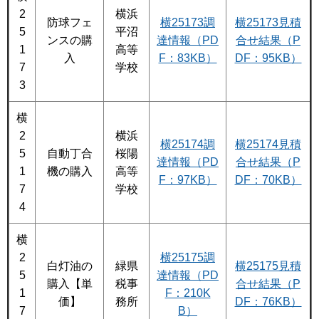
2
横浜
防球フェ
横25173調
横25173見積
5
平沼
ンスの購
達情報（PD
合せ結果（P
1
高等
入
F：83KB）
DF：95KB）
7
学校
3
横
2
横浜
横25174調
横25174見積
5
自動丁合
桜陽
達情報（PD
合せ結果（P
1
機の購入
高等
F：97KB）
DF：70KB）
7
学校
4
横
2
横25175調
白灯油の
緑県
横25175見積
5
達情報（PD
購入【単
税事
合せ結果（P
1
F：210K
価】
務所
DF：76KB）
7
B）