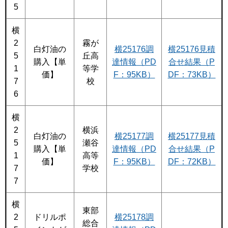
5
横
2
霧が
白灯油の
横25176調
横25176見積
5
丘高
購入【単
達情報（PD
合せ結果（P
1
等学
価】
F：95KB）
DF：73KB）
7
校
6
横
2
横浜
白灯油の
横25177調
横25177見積
5
瀬谷
購入【単
達情報（PD
合せ結果（P
1
高等
価】
F：95KB）
DF：72KB）
7
学校
7
横
東部
2
ドリルポ
横25178調
総合