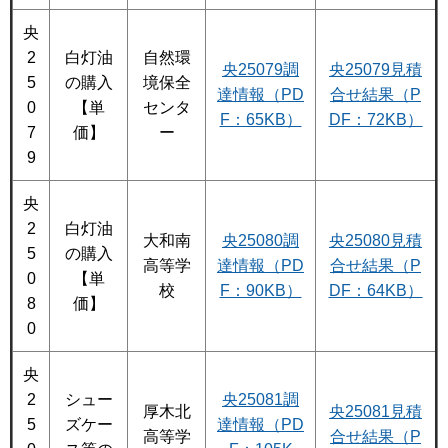
央
2
白灯油
自然環
央25079調
央25079見積
5
の購入
境保全
達情報（PD
合せ結果（P
0
【単
センタ
F：65KB）
DF：72KB）
7
価】
ー
9
央
2
白灯油
大和南
央25080調
央25080見積
5
の購入
高等学
達情報（PD
合せ結果（P
0
【単
校
F：90KB）
DF：64KB）
8
価】
0
央
2
シュー
央25081調
厚木北
央25081見積
5
ズケー
達情報（PD
高等学
合せ結果（P