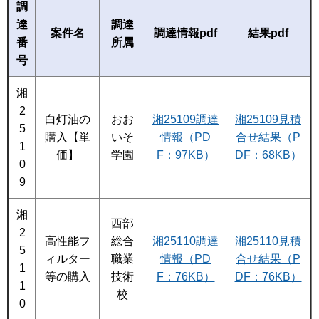
調
達
調達
案件名
調達情報pdf
結果pdf
番
所属
号
湘
2
白灯油の
おお
湘25109調達
湘25109見積
5
購入【単
いそ
情報（PD
合せ結果（P
1
価】
学園
F：97KB）
DF：68KB）
0
9
湘
西部
2
高性能フ
総合
湘25110調達
湘25110見積
5
ィルター
職業
情報（PD
合せ結果（P
1
等の購入
技術
F：76KB）
DF：76KB）
1
校
0