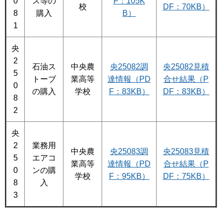
0
ス等の
F：105K
校
DF：70KB）
8
購入
B）
1
央
2
石油ス
中央農
央25082調
央25082見積
5
トーブ
業高等
達情報（PD
合せ結果（P
0
の購入
学校
F：83KB）
DF：83KB）
8
2
央
2
業務用
中央農
央25083調
央25083見積
5
エアコ
業高等
達情報（PD
合せ結果（P
0
ンの購
学校
F：95KB）
DF：75KB）
8
入
3