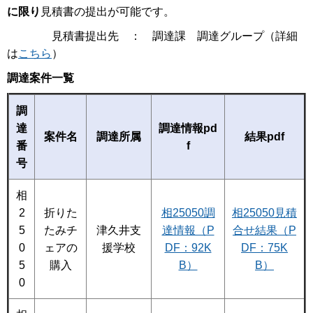
に限り
見積書の提出が可能です。
見積書提出先 ： 調達課 調達グループ（詳細
は
こちら
）
調達案件一覧
調
達
調達情報pd
案件名
調達所属
結果pdf
番
f
号
相
2
折りた
相25050調
相25050見積
5
たみチ
津久井支
達情報（P
合せ結果（P
0
ェアの
援学校
DF：92K
DF：75K
5
購入
B）
B）
0