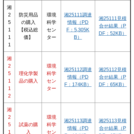
湘
2
防災用品
環境
湘25111調達
湘25111見積
5
の購入
科学
情報（PD
合せ結果（P
1
【税込総
セン
F：5,305K
DF：52KB）
1
価】
ター
B）
1
湘
2
環境
湘25112調達
湘25112見積
5
理化学製
科学
情報（PD
合せ結果（P
1
品の購入
セン
F：174KB）
DF：65KB）
1
ター
2
湘
2
環境
湘25113調達
湘25113見積
5
試薬の購
科学
情報（PD
合せ結果（P
1
入
セン