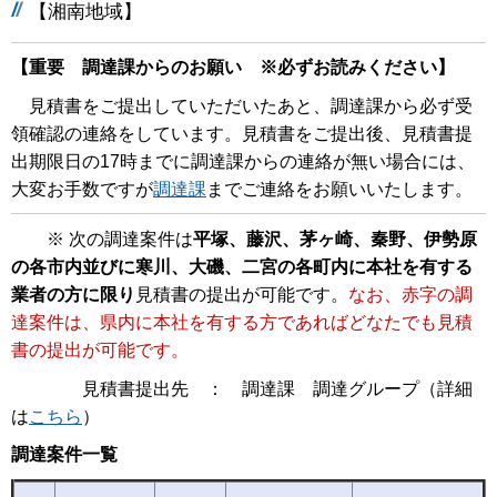
【湘南地域】
【重要 調達課からのお願い ※必ずお読みください】
見積書をご提出していただいたあと、調達課から必ず受
領確認の連絡をしています。見積書をご提出後、見積書提
出期限日の17時までに調達課からの連絡が無い場合には、
大変お手数ですが
調達課
までご連絡をお願いいたします。
※ 次の調達案件は
平塚、藤沢、茅ヶ崎、秦野、伊勢原
の各市内並びに寒川、大磯、二宮の各町内に本社を有する
業者の方に限り
見積書の提出が可能です。
なお、赤字の調
達案件は、県内に本社を有する方であればどなたでも見積
書の提出が可能です。
見積書提出先 ： 調達課 調達グループ（詳細
は
こちら
）
調達案件一覧