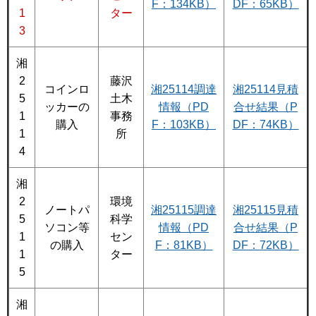
F：134KB）
DF：65KB）
1
ター
3
湘
2
藤沢
コインロ
湘25114調達
湘25114見積
5
土木
ッカーの
情報（PD
合せ結果（P
1
事務
購入
F：103KB）
DF：74KB）
1
所
4
湘
2
環境
ノートパ
湘25115調達
湘25115見積
5
科学
ソコン等
情報（PD
合せ結果（P
1
セン
の購入
F：81KB）
DF：72KB）
1
ター
5
湘