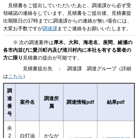
見積書をご提出していただいたあと、調達課から必ず受
領確認の連絡をしています。見積書をご提出後、見積書提
出期限日の17時までに調達課からの連絡が無い場合には、
大変お手数ですが
調達課
までご連絡をお願いいたします。
※ 次の調達案件は
厚木、大和、海老名、座間、綾瀬の
各市内並びに愛川町内及び清川村内に本社を有する業者の
方に限り
見積書の提出が可能です。
見積書提出先 ： 調達課 調達グループ（詳細
は
こちら
）
調
達
調達所
案件名
調達情報pdf
結果pdf
番
属
号
央
2
白灯油
かなが