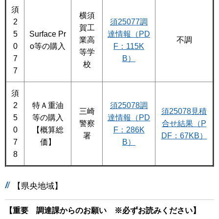
須
横須
須25077調
2
賀工
達情報（PD
5
Surface Pr
業高
不調
F：115K
0
o等の購入
等学
B）
7
校
7
須
2
特Ａ重油
須25078調
三崎
須25078見積
5
等の購入
達情報（PD
警察
合せ結果（P
0
【概算総
F：286K
署
DF：67KB）
7
価】
B）
8
【県央地域】
【重要 調達課からのお願い ※必ずお読みください】