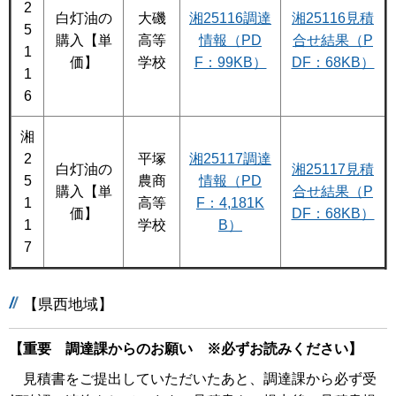
2
白灯油の
大磯
湘25116調達
湘25116見積
5
購入【単
高等
情報（PD
合せ結果（P
1
価】
学校
F：99KB）
DF：68KB）
1
6
湘
2
平塚
湘25117調達
白灯油の
湘25117見積
5
農商
情報（PD
購入【単
合せ結果（P
1
高等
F：4,181K
価】
DF：68KB）
1
学校
B）
7
【県西地域】
【重要 調達課からのお願い ※必ずお読みください】
見積書をご提出していただいたあと、調達課から必ず受