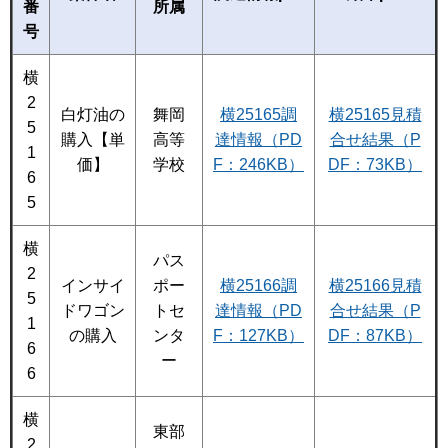
番
所属
号
横
2
白灯油の
舞岡
横25165調
横25165見積
5
購入【単
高等
達情報（PD
合せ結果（P
1
価】
学校
F：246KB）
DF：73KB）
6
5
横
パス
2
インサイ
ポー
横25166調
横25166見積
5
ドワゴン
トセ
達情報（PD
合せ結果（P
1
の購入
ンタ
F：127KB）
DF：87KB）
6
ー
6
横
東部
2