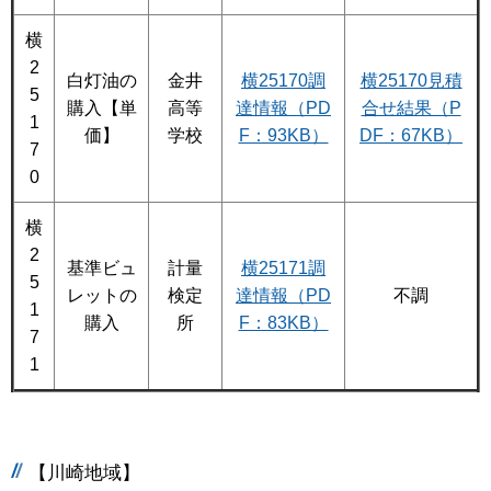
横
2
白灯油の
金井
横25170調
横25170見積
5
購入【単
高等
達情報（PD
合せ結果（P
1
価】
学校
F：93KB）
DF：67KB）
7
0
横
2
基準ビュ
計量
横25171調
5
レットの
検定
達情報（PD
不調
1
購入
所
F：83KB）
7
1
【川崎地域】