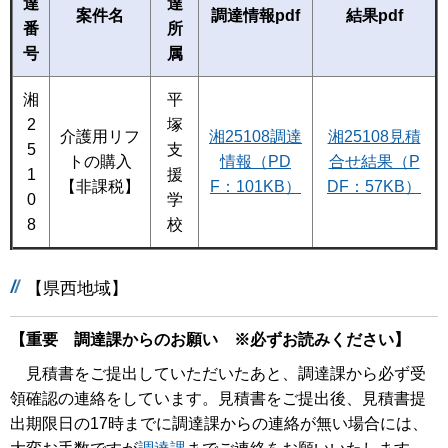
達
達
案件名
調達情報pdf
結果pdf
番
所
号
属
湘
平
2
塚
介護用リフ
湘25108調達
湘25108見積
5
支
トの購入
情報（PD
合せ結果（P
1
援
【非課税】
F：101KB）
DF：57KB）
0
学
8
校
【県西地域】
【重要 調達課からのお願い ※必ずお読みください】
見積書をご提出していただいたあと、調達課から必ず受
領確認の連絡をしています。見積書をご提出後、見積書提
出期限日の17時までに調達課からの連絡が無い場合には、