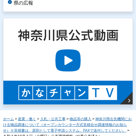
県の広報
ホーム
>
産業・働く
>
入札・公共工事
>
物品等の購入
>
神奈川県出先機関にお
ける物品調達について（オープンカウンター方式見積合せ調達情報のお知ら
せ）※見積書は、原則として電子申請システム、FAXで送付してください。
>