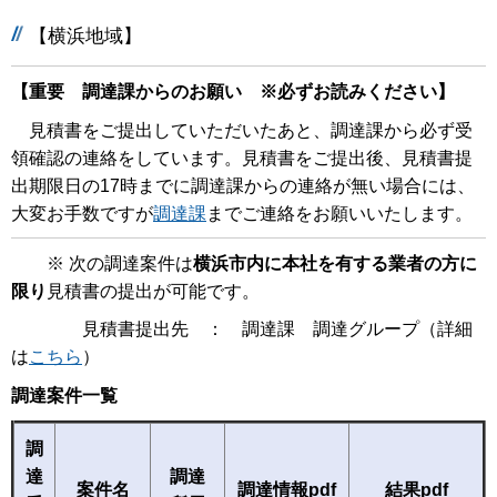
【横浜地域】
【重要 調達課からのお願い ※必ずお読みください】
見積書をご提出していただいたあと、調達課から必ず受
領確認の連絡をしています。見積書をご提出後、見積書提
出期限日の17時までに調達課からの連絡が無い場合には、
大変お手数ですが
調達課
までご連絡をお願いいたします。
※ 次の調達案件は
横浜市内に本社を有する業者の方に
限り
見積書の提出が可能です。
見積書提出先 ： 調達課 調達グループ（詳細
は
こちら
）
調達案件一覧
調
達
調達
案件名
調達情報pdf
結果pdf