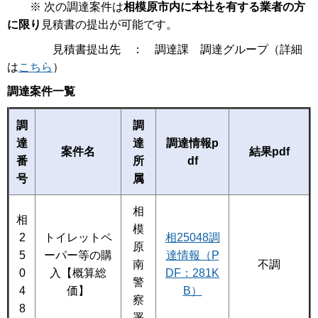
※ 次の調達案件は
相模原市内に本社を有する業者の方
に限り
見積書の提出が可能です。
見積書提出先 ： 調達課 調達グループ（詳細
は
こちら
）
調達案件一覧
調
調
達
達
調達情報p
案件名
結果pdf
番
所
df
号
属
相
相
模
2
トイレットペ
相25048調
原
5
ーパー等の購
達情報（P
不調
南
0
入【概算総
DF：281K
警
4
価】
B）
察
8
署