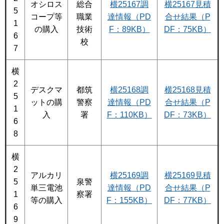
オシロス
総合
横25167調
横25167見積
5
コープ等
職業
達情報（PD
合せ結果（P
1
の購入
技術
F：89KB）
DF：75KB）
6
校
7
横
2
デスクマ
都筑
横25168調
横25168見積
5
ットの購
警察
達情報（PD
合せ結果（P
1
入
署
F：110KB）
DF：73KB）
6
8
横
2
アルカリ
横25169調
横25169見積
5
泉警
単三電池
達情報（PD
合せ結果（P
1
察署
等の購入
F：155KB）
DF：77KB）
6
9