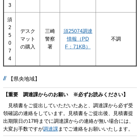
3
須
2
デスク
三崎
須25074調達
5
マット
警察
情報（PD
不調
0
の購入
署
F：71KB）
7
4
【県央地域】
【重要 調達課からのお願い ※必ずお読みください】
見積書をご提出していただいたあと、調達課から必ず受
領確認の連絡をしています。見積書をご提出後、見積書提
出期限日の17時までに調達課からの連絡が無い場合には、
大変お手数ですが
調達課
までご連絡をお願いいたします。