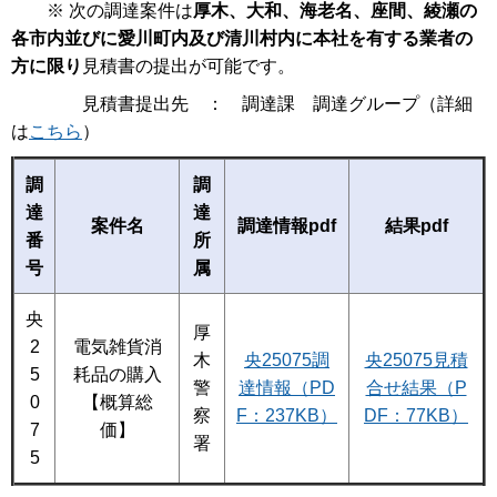
※ 次の調達案件は
厚木、大和、海老名、座間、綾瀬の
各市内並びに愛川町内及び清川村内に本社を有する業者の
方に限り
見積書の提出が可能です。
見積書提出先 ： 調達課 調達グループ（詳細
は
こちら
）
調
調
達
達
案件名
調達情報pdf
結果pdf
番
所
号
属
央
厚
2
電気雑貨消
木
央25075調
央25075見積
5
耗品の購入
警
達情報（PD
合せ結果（P
0
【概算総
察
F：237KB）
DF：77KB）
7
価】
署
5