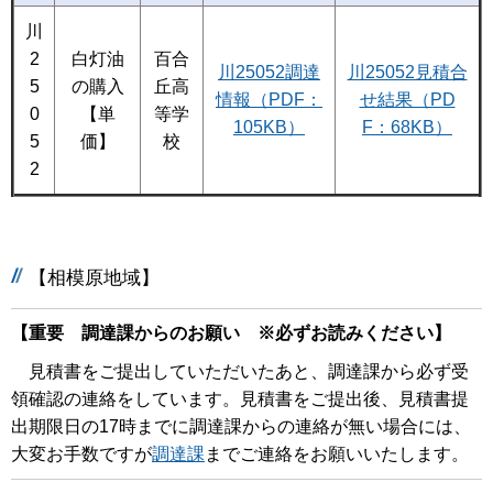
川
2
白灯油
百合
川25052調達
川25052見積合
5
の購入
丘高
情報（PDF：
せ結果（PD
0
【単
等学
105KB）
F：68KB）
5
価】
校
2
【相模原地域】
【重要 調達課からのお願い ※必ずお読みください】
見積書をご提出していただいたあと、調達課から必ず受
領確認の連絡をしています。見積書をご提出後、見積書提
出期限日の17時までに調達課からの連絡が無い場合には、
大変お手数ですが
調達課
までご連絡をお願いいたします。