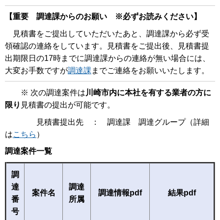
【重要 調達課からのお願い ※必ずお読みください】
見積書をご提出していただいたあと、調達課から必ず受
領確認の連絡をしています。見積書をご提出後、見積書提
出期限日の17時までに調達課からの連絡が無い場合には、
大変お手数ですが
調達課
までご連絡をお願いいたします。
※ 次の調達案件は
川崎市内に本社を有する業者の方に
限り
見積書の提出が可能です。
見積書提出先 ： 調達課 調達グループ（詳細
は
こちら
）
調達案件一覧
調
達
調達
案件名
調達情報pdf
結果pdf
番
所属
号