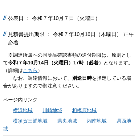
公表日 ： 令和７年10月７日（火曜日）
見積書提出期限 ： 令和７年10月16日（木曜日） 正午
必着
※調達所属への同等品確認書類の送付期限は、原則とし
て
令和７年10月14日（火曜日）17時（必着）
となります。
（詳細は
こちら
）
なお、調達情報において、
別途日時
を指定している場
合がありますので御注意ください。
ページ内リンク
横浜地域
川崎地域
相模原地域
横須賀三浦地域
県央地域
湘南地域
県西地
域