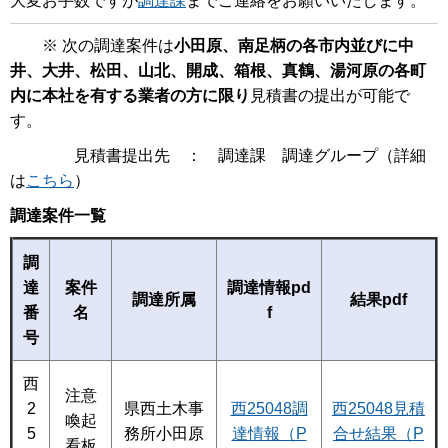
大変お手数ですが
調達課
までご連絡をお願いいたします。
※ 次の調達案件は
小田原、南足柄の各市内並びに中
井、大井、松田、山北、開成、箱根、真鶴、湯河原の各町
内に本社を有する業者の方に限り
見積書の提出が可能で
す。
見積書提出先 ： 調達課 調達グループ（詳細
は
こちら
）
調達案件一覧
調
達
案件
調達情報pd
調達所属
結果pdf
番
名
f
号
西
注意
2
県西土木事
西25048調
西25048見積
喚起
5
務所小田原
達情報（P
合せ結果（P
看板