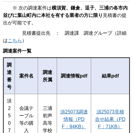
※ 次の調達案件は
横須賀、鎌倉、逗子、三浦の各市内
並びに葉山町内に本社を有する業者の方に限り
見積書の提
出が可能です。
見積書提出先 ： 調達課 調達グループ（詳細
は
こちら
）
調達案件一覧
調
達
調達
案件名
調達情報pdf
結果pdf
番
所属
号
須
2
会議テ
三浦
須25073調達
須25073見積
5
ーブル
初声
情報（PD
合せ結果（PD
0
等の購
高等
F：94KB）
F：71KB）
7
入
学校