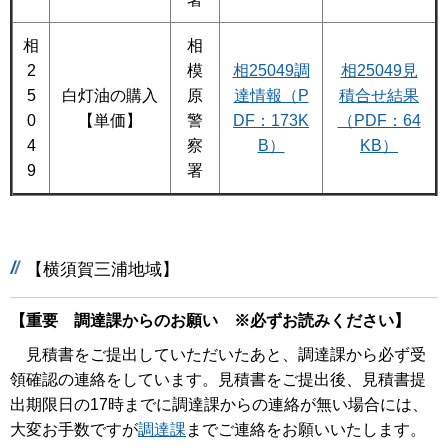
相
相
2
模
相25049調
相25049見
5
白灯油の購入
原
達情報（P
積合せ結果
0
【単価】
警
DF：173K
（PDF：64
4
察
B）
KB）
9
署
【横須賀三浦地域】
【重要 調達課からのお願い ※必ずお読みください】
見積書をご提出していただいたあと、調達課から必ず受
領確認の連絡をしています。見積書をご提出後、見積書提
出期限日の17時までに調達課からの連絡が無い場合には、
大変お手数ですが
調達課
までご連絡をお願いいたします。