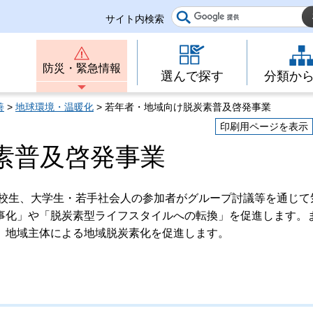
サイト内検索
防災・緊急情報
選んで探す
分類か
善
>
地球環境・温暖化
> 若年者・地域向け脱炭素普及啓発事業
印刷用ページを表示
素普及啓発事業
高校生、大学生・若手社会人の参加者がグループ討議等を通じて
事化」や「脱炭素型ライフスタイルへの転換」を促進します。
、地域主体による地域脱炭素化を促進します。