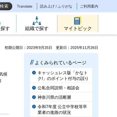
Translate
読み上げ / ふりがな
ご利用案内
ら探す
組織で探す
マイトピック
初期公開日：2023年9月25日
更新日：2025年11月26日
よくみられているページ
キャッシュレス版「かなト
気候
ク!」のポイント付与の誤り
ま
公私合同説明・相談会
神奈川県の活断層
令和7年度 公立中学校等卒
業者の進路の状況