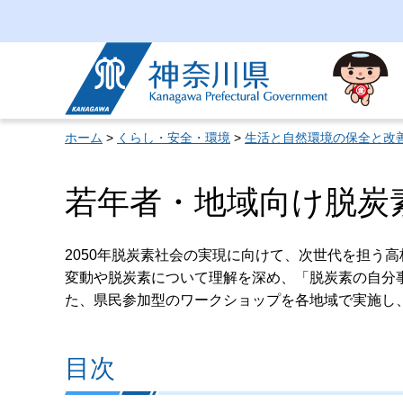
神奈川県
ホーム
>
くらし・安全・環境
>
生活と自然環境の保全と改
若年者・地域向け脱炭
2050年脱炭素社会の実現に向けて、次世代を担う
変動や脱炭素について理解を深め、「脱炭素の自分
た、県民参加型のワークショップを各地域で実施し
目次